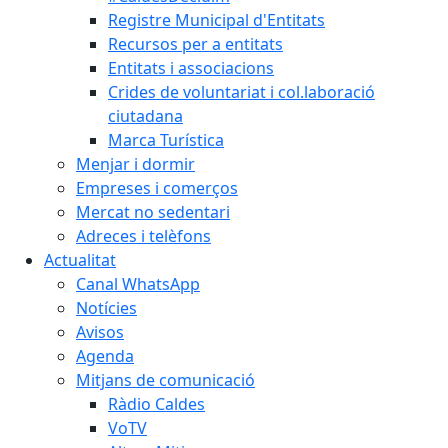
Registre Municipal d'Entitats
Recursos per a entitats
Entitats i associacions
Crides de voluntariat i col.laboració
ciutadana
Marca Turística
Menjar i dormir
Empreses i comerços
Mercat no sedentari
Adreces i telèfons
Actualitat
Canal WhatsApp
Notícies
Avisos
Agenda
Mitjans de comunicació
Ràdio Caldes
VoTV