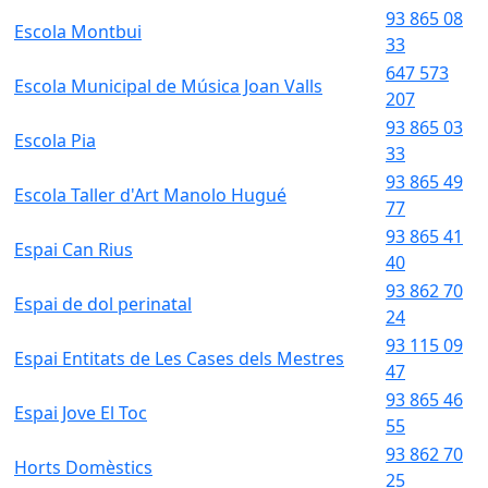
93 865 08
Escola Montbui
33
647 573
Escola Municipal de Música Joan Valls
207
93 865 03
Escola Pia
33
93 865 49
Escola Taller d'Art Manolo Hugué
77
93 865 41
Espai Can Rius
40
93 862 70
Espai de dol perinatal
24
93 115 09
Espai Entitats de Les Cases dels Mestres
47
93 865 46
Espai Jove El Toc
55
93 862 70
Horts Domèstics
25