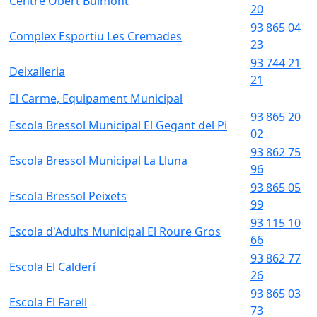
Centre Obert Buimont
20
93 865 04
Complex Esportiu Les Cremades
23
93 744 21
Deixalleria
21
El Carme, Equipament Municipal
93 865 20
Escola Bressol Municipal El Gegant del Pi
02
93 862 75
Escola Bressol Municipal La Lluna
96
93 865 05
Escola Bressol Peixets
99
93 115 10
Escola d'Adults Municipal El Roure Gros
66
93 862 77
Escola El Calderí
26
93 865 03
Escola El Farell
73