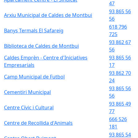
47
93 865 56
Arxiu Municipal de Caldes de Montbui
56
618 796
Banys Termals El Safareig
725
93 862 67
Biblioteca de Caldes de Montbui
56
Caldes Emprèn - Centre d'Iniciatives
93 865 56
Empresarials
17
93 862 70
Camp Municipal de Futbol
24
93 865 56
Cementiri Municipal
56
93 865 49
Centre Cívic i Cultural
77
666 526
Centre de Recollida d'Animals
181
93 865 54