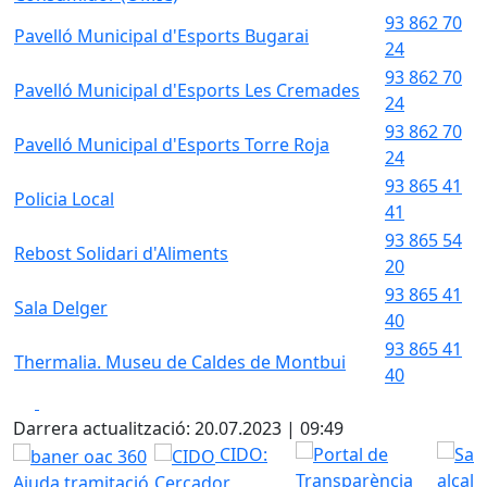
93 862 70
Pavelló Municipal d'Esports Bugarai
24
93 862 70
Pavelló Municipal d'Esports Les Cremades
24
93 862 70
Pavelló Municipal d'Esports Torre Roja
24
93 865 41
Policia Local
41
93 865 54
Rebost Solidari d'Aliments
20
93 865 41
Sala Delger
40
93 865 41
Thermalia. Museu de Caldes de Montbui
40
Facebook
X
Darrera actualització: 20.07.2023 | 09:49
CIDO:
Ajuda tramitació
Cercador