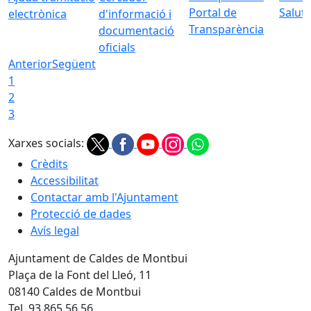
Portal de
Saluta
electrònica
d'informació i
Transparència
documentació
oficials
Anterior
Següent
1
2
3
Xarxes socials:
Crèdits
Accessibilitat
Contactar amb l'Ajuntament
Protecció de dades
Avís legal
Ajuntament de Caldes de Montbui
Plaça de la Font del Lleó, 11
08140 Caldes de Montbui
Tel. 93 865 56 56