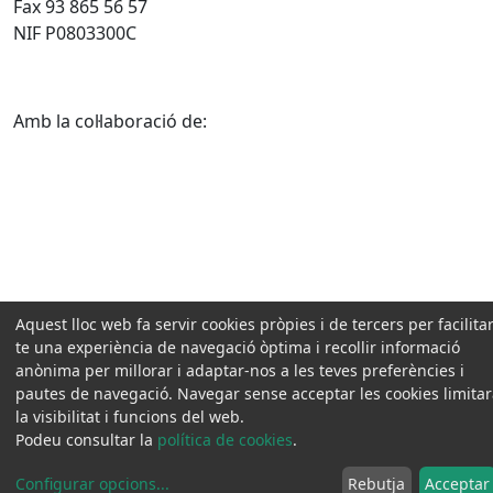
Fax 93 865 56 57
NIF P0803300C
Amb la col·laboració de:
Aquest lloc web fa servir cookies pròpies i de tercers per facilitar
te una experiència de navegació òptima i recollir informació
anònima per millorar i adaptar-nos a les teves preferències i
pautes de navegació. Navegar sense acceptar les cookies limita
la visibilitat i funcions del web.
Podeu consultar la
política de cookies
.
Configurar opcions
...
Rebutja
Acceptar