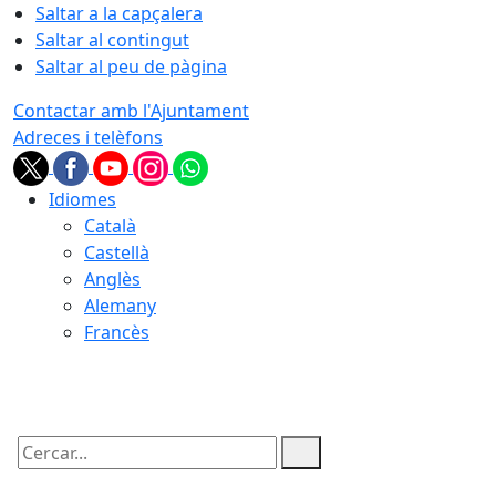
Saltar a la capçalera
Saltar al contingut
Saltar al peu de pàgina
Contactar amb l'Ajuntament
Adreces i telèfons
Idiomes
Català
Castellà
Anglès
Alemany
Francès
06.08.2026 | 23:04
Cercar: