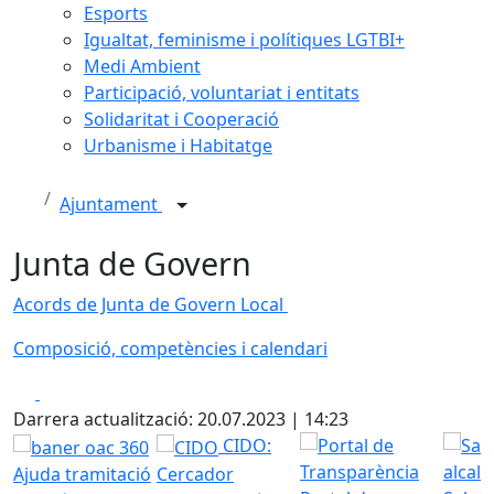
Esports
Igualtat, feminisme i polítiques LGTBI+
Medi Ambient
Participació, voluntariat i entitats
Solidaritat i Cooperació
Urbanisme i Habitatge
Ajuntament
Junta de Govern
Acords de Junta de Govern
Local
Composició, competències i calendari
Facebook
X
Darrera actualització: 20.07.2023 | 14:23
CIDO:
Ajuda tramitació
Cercador