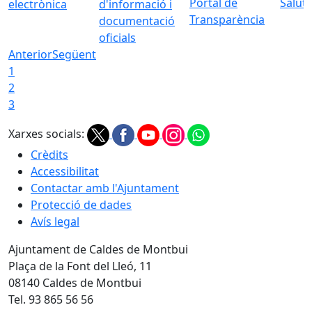
Portal de
Saluta
electrònica
d'informació i
Transparència
documentació
oficials
Anterior
Següent
1
2
3
Xarxes socials:
Crèdits
Accessibilitat
Contactar amb l'Ajuntament
Protecció de dades
Avís legal
Ajuntament de Caldes de Montbui
Plaça de la Font del Lleó, 11
08140 Caldes de Montbui
Tel. 93 865 56 56