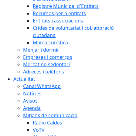
Registre Municipal d'Entitats
Recursos per a entitats
Entitats i associacions
Crides de voluntariat i col.laboració
ciutadana
Marca Turística
Menjar i dormir
Empreses i comerços
Mercat no sedentari
Adreces i telèfons
Actualitat
Canal WhatsApp
Notícies
Avisos
Agenda
Mitjans de comunicació
Ràdio Caldes
VoTV