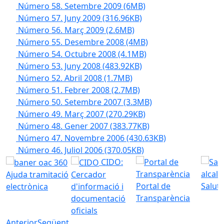
Número 58. Setembre 2009
(6MB)
Número 57. Juny 2009
(316.96KB)
Número 56. Març 2009
(2.6MB)
Número 55. Desembre 2008
(4MB)
Número 54. Octubre 2008
(4.1MB)
Número 53. Juny 2008
(483.92KB)
Número 52. Abril 2008
(1.7MB)
Número 51. Febrer 2008
(2.7MB)
Número 50. Setembre 2007
(3.3MB)
Número 49. Març 2007
(270.29KB)
Número 48. Gener 2007
(383.77KB)
Número 47. Novembre 2006
(430.63KB)
Número 46. Juliol 2006
(370.05KB)
CIDO:
Ajuda tramitació
Cercador
Portal de
Saluta
electrònica
d'informació i
Transparència
documentació
oficials
Anterior
Següent