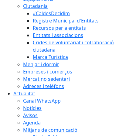
Ciutadania
#CaldesDecidim
Registre Municipal d'Entitats
Recursos per a entitats
Entitats i associacions
Crides de voluntariat i col.laboració
ciutadana
Marca Turística
Menjar i dormir
Empreses i comerços
Mercat no sedentari
Adreces i telèfons
Actualitat
Canal WhatsApp
Notícies
Avisos
Agenda
Mitjans de comunicació