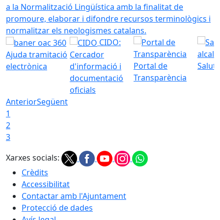
a la Normalització Lingüística amb la finalitat de
promoure, elaborar i difondre recursos terminològics i
normalitzar els neologismes catalans.
CIDO:
Ajuda tramitació
Cercador
Portal de
Saluta
electrònica
d'informació i
Transparència
documentació
oficials
Anterior
Següent
1
2
3
Xarxes socials:
Crèdits
Accessibilitat
Contactar amb l'Ajuntament
Protecció de dades
Avís legal