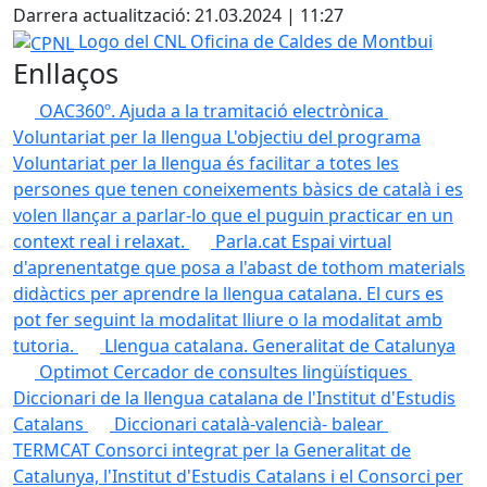
Darrera actualització: 21.03.2024 | 11:27
CPNL
Logo del CNL Oficina de Caldes de Montbui
Enllaços
OAC360º. Ajuda a la tramitació electrònica
Voluntariat per la llengua
L'objectiu del programa
Voluntariat per la llengua és facilitar a totes les
persones que tenen coneixements bàsics de català i es
volen llançar a parlar-lo que el puguin practicar en un
context real i relaxat.
Parla.cat
Espai virtual
d'aprenentatge que posa a l'abast de tothom materials
didàctics per aprendre la llengua catalana. El curs es
pot fer seguint la modalitat lliure o la modalitat amb
tutoria.
Llengua catalana. Generalitat de Catalunya
Optimot
Cercador de consultes lingüístiques
Diccionari de la llengua catalana de l'Institut d'Estudis
Catalans
Diccionari català-valencià- balear
TERMCAT
Consorci integrat per la Generalitat de
Catalunya, l'Institut d'Estudis Catalans i el Consorci per