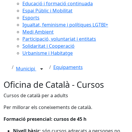
Educació i formació continuada
Espai Públic i Mobilitat
Esports
Igualtat, feminisme i polítiques LGTBI+
Medi Ambient
Participació, voluntariat i entitats
Solidaritat i Cooperació
Urbanisme i Habitatge
Equipaments
Municipi
Oficina de Català - Cursos
Cursos de català per a adults
Per millorar els coneixements de català.
Formació presencial: cursos de 45 h
Nivell bàsic
: són cursos adreçats a persones no