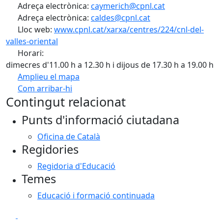
Adreça electrònica:
caymerich@cpnl.cat
Adreça electrònica:
caldes@cpnl.cat
Lloc web:
www.cpnl.cat/xarxa/centres/224/cnl-del-
valles-oriental
Horari:
dimecres d'11.00 h a 12.30 h i dijous de 17.30 h a 19.00 h
Amplieu el mapa
Com arribar-hi
Leaflet
| ©
OpenStreetMap
contributors
Contingut relacionat
+
Punts d'informació ciutadana
−
Oficina de Català
Regidories
Regidoria d'Educació
Temes
Educació i formació continuada
Facebook
X