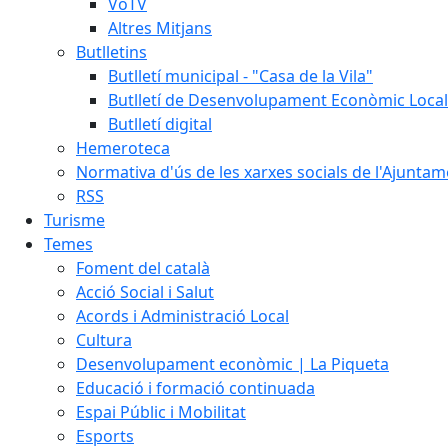
VoTV
Altres Mitjans
Butlletins
Butlletí municipal - "Casa de la Vila"
Butlletí de Desenvolupament Econòmic Local
Butlletí digital
Hemeroteca
Normativa d'ús de les xarxes socials de l'Ajunta
RSS
Turisme
Temes
Foment del català
Acció Social i Salut
Acords i Administració Local
Cultura
Desenvolupament econòmic | La Piqueta
Educació i formació continuada
Espai Públic i Mobilitat
Esports