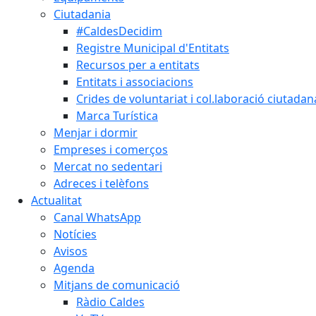
Ciutadania
#CaldesDecidim
Registre Municipal d'Entitats
Recursos per a entitats
Entitats i associacions
Crides de voluntariat i col.laboració ciutadan
Marca Turística
Menjar i dormir
Empreses i comerços
Mercat no sedentari
Adreces i telèfons
Actualitat
Canal WhatsApp
Notícies
Avisos
Agenda
Mitjans de comunicació
Ràdio Caldes