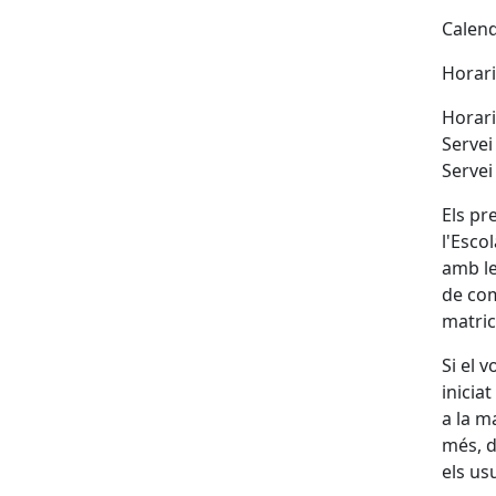
Calenda
Horari
Horari
Servei
Servei
Els pr
l'Esco
amb le
de comu
matric
Si el v
inicia
a la m
més, d
els us