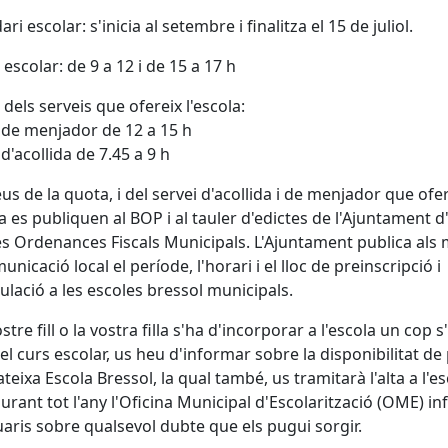
ri escolar: s'inicia al setembre i finalitza el 15 de juliol.
 escolar: de 9 a 12 i de 15 a 17 h
 dels serveis que ofereix l'escola:
 de menjador de 12 a 15 h
 d'acollida de 7.45 a 9 h
eus de la quota, i del servei d'acollida i de menjador que ofe
la es publiquen al BOP i al tauler d'edictes de l'Ajuntament 
s Ordenances Fiscals Municipals. L'Ajuntament publica als 
nicació local el període, l'horari i el lloc de preinscripció i
ulació a les escoles bressol municipals.
ostre fill o la vostra filla s'ha d'incorporar a l'escola un cop s
t el curs escolar, us heu d'informar sobre la disponibilitat de
ateixa Escola Bressol, la qual també, us tramitarà l'alta a l'es
urant tot l'any l'Oficina Municipal d'Escolarització (OME) i
uaris sobre qualsevol dubte que els pugui sorgir.