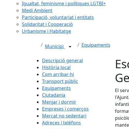
Igualtat, feminisme i polítiques LGTBI+
Medi Ambient
Participació, voluntariat i entitats
Solidaritat i Cooperació
Urbanisme i Habitatge
Equipaments
Municipi
Es
Descripció general
Història local
Ge
Com arribar-hi
Transport públic
Equipaments
El ser
Ciutadania
l'Ajun
Menjar i dormir
infant
Empreses i comerços
format
Mercat no sedentari
psicòl
Adreces i telèfons
manten