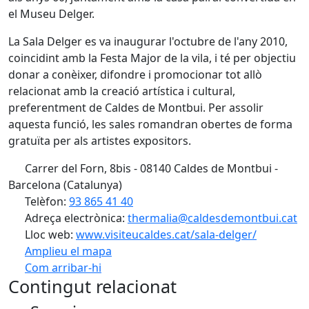
el Museu Delger.
La Sala Delger es va inaugurar l'octubre de l'any 2010,
coincidint amb la Festa Major de la vila, i té per objectiu
donar a conèixer, difondre i promocionar tot allò
relacionat amb la creació artística i cultural,
preferentment de Caldes de Montbui. Per assolir
aquesta funció, les sales romandran obertes de forma
gratuïta per als artistes expositors.
Carrer del Forn, 8bis - 08140 Caldes de Montbui -
Barcelona (Catalunya)
Telèfon:
93 865 41 40
Adreça electrònica:
thermalia@caldesdemontbui.cat
Lloc web:
www.visiteucaldes.cat/sala-delger/
Amplieu el mapa
Com arribar-hi
Leaflet
| ©
OpenStreetMap
contributors
Contingut relacionat
+