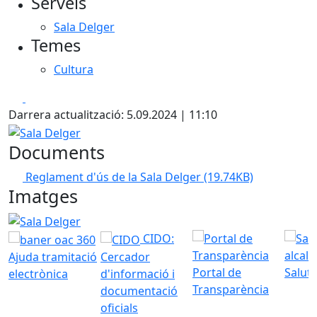
Serveis
−
Sala Delger
Temes
Cultura
Facebook
X
Darrera actualització: 5.09.2024 | 11:10
Sala Delger
Documents
Reglament d'ús de la Sala Delger
(19.74KB)
Imatges
Sala Delger
CIDO:
Ajuda tramitació
Cercador
Portal de
Saluta
electrònica
d'informació i
Transparència
documentació
oficials