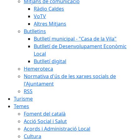
Mitjans de comunicació
Ràdio Caldes
VoTV
Altres Mitjans
Butlletins
Butlletí municipal - "Casa de la Vila"
Butlletí de Desenvolupament Econòmic
Local
Butlletí digital
Hemeroteca
Normativa d'ús de les xarxes socials de
l'Ajuntament
RSS
Turisme
Temes
Foment del català
Acció Social i Salut
Acords i Administració Local
Cultura