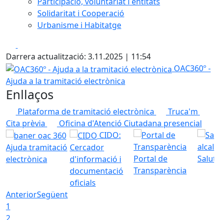
Participació, voluntariat i entitats
Solidaritat i Cooperació
Urbanisme i Habitatge
Facebook
X
Darrera actualització: 3.11.2025 | 11:54
OAC360º - Ajuda a la tramitació electrònica
OAC360º -
Ajuda a la tramitació electrònica
Enllaços
Plataforma de tramitació electrònica
Truca'm
Cita prèvia
Oficina d'Atenció Ciutadana presencial
CIDO:
Ajuda tramitació
Cercador
Portal de
Saluta
electrònica
d'informació i
Transparència
documentació
oficials
Anterior
Següent
1
2