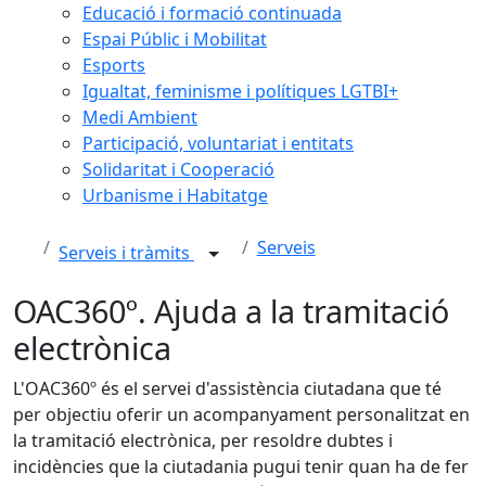
Educació i formació continuada
Espai Públic i Mobilitat
Esports
Igualtat, feminisme i polítiques LGTBI+
Medi Ambient
Participació, voluntariat i entitats
Solidaritat i Cooperació
Urbanisme i Habitatge
Serveis
Serveis i tràmits
OAC360º. Ajuda a la tramitació
electrònica
L'OAC360º és el servei d'assistència ciutadana que té
per objectiu oferir un acompanyament personalitzat en
la tramitació electrònica, per resoldre dubtes i
incidències que la ciutadania pugui tenir quan ha de fer