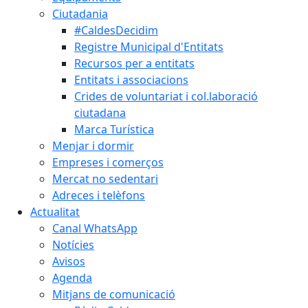
Ciutadania
#CaldesDecidim
Registre Municipal d'Entitats
Recursos per a entitats
Entitats i associacions
Crides de voluntariat i col.laboració
ciutadana
Marca Turística
Menjar i dormir
Empreses i comerços
Mercat no sedentari
Adreces i telèfons
Actualitat
Canal WhatsApp
Notícies
Avisos
Agenda
Mitjans de comunicació