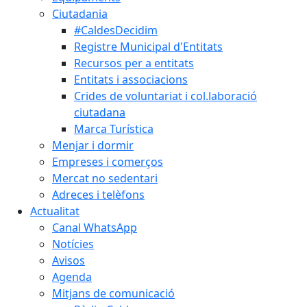
Ciutadania
#CaldesDecidim
Registre Municipal d'Entitats
Recursos per a entitats
Entitats i associacions
Crides de voluntariat i col.laboració
ciutadana
Marca Turística
Menjar i dormir
Empreses i comerços
Mercat no sedentari
Adreces i telèfons
Actualitat
Canal WhatsApp
Notícies
Avisos
Agenda
Mitjans de comunicació