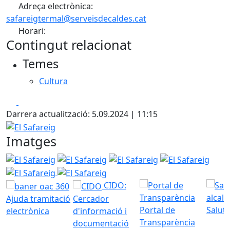
Adreça electrònica:
safareigtermal@serveisdecaldes.cat
Horari:
Contingut relacionat
Temes
Cultura
Facebook
X
Darrera actualització: 5.09.2024 | 11:15
El Safareig
Imatges
El Safareig
El Safareig
El Safareig
El Safareig
El Sa
El Safareig
CIDO:
Ajuda tramitació
Cercador
Portal de
Saluta
electrònica
d'informació i
Transparència
documentació