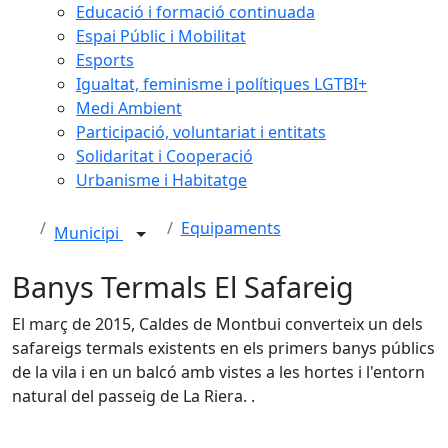
Educació i formació continuada
Espai Públic i Mobilitat
Esports
Igualtat, feminisme i polítiques LGTBI+
Medi Ambient
Participació, voluntariat i entitats
Solidaritat i Cooperació
Urbanisme i Habitatge
Equipaments
Municipi
Banys Termals El Safareig
El març de 2015, Caldes de Montbui converteix un dels
safareigs termals existents en els primers banys públics
de la vila i en un balcó amb vistes a les hortes i l'entorn
natural del passeig de La Riera. .