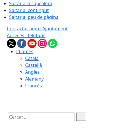
Saltar a la capçalera
Saltar al contingut
Saltar al peu de pàgina
Contactar amb l'Ajuntament
Adreces i telèfons
Idiomes
Català
Castellà
Anglès
Alemany
Francès
08.08.2026 | 20:00
Cercar: