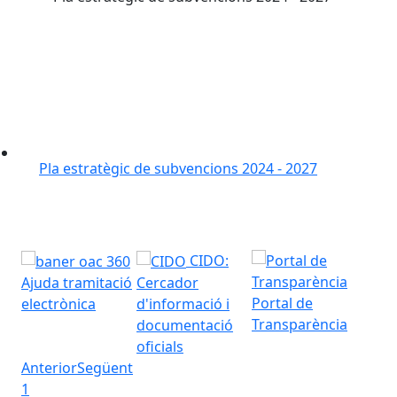
Pla estratègic de subvencions 2024 - 2027
CIDO:
Ajuda tramitació
Cercador
Portal de
Salu
electrònica
d'informació i
Transparència
documentació
oficials
Anterior
Següent
1