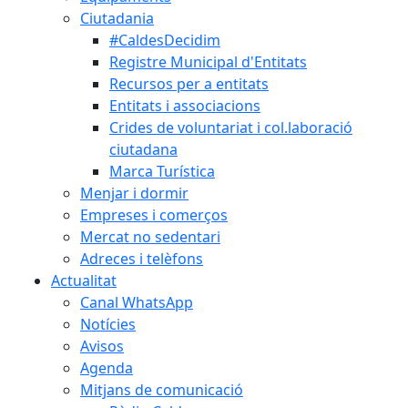
Ciutadania
#CaldesDecidim
Registre Municipal d'Entitats
Recursos per a entitats
Entitats i associacions
Crides de voluntariat i col.laboració
ciutadana
Marca Turística
Menjar i dormir
Empreses i comerços
Mercat no sedentari
Adreces i telèfons
Actualitat
Canal WhatsApp
Notícies
Avisos
Agenda
Mitjans de comunicació