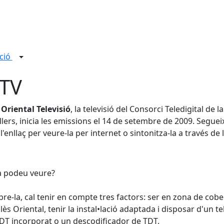
ció
TV
 Oriental Televisió
, la televisió del Consorci Teledigital de la
lers, inicia les emissions el 14 de setembre de 2009. Seguei
 l'enllaç per veure-la per internet o sintonitza-la a través de 
a podeu veure?
bre-la, cal tenir en compte tres factors: ser en zona de cob
llès Oriental, tenir la instal•lació adaptada i disposar d'un te
T incorporat o un descodificador de TDT.