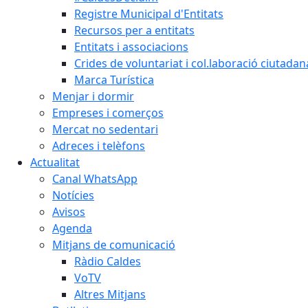
Registre Municipal d'Entitats
Recursos per a entitats
Entitats i associacions
Crides de voluntariat i col.laboració ciutadan
Marca Turística
Menjar i dormir
Empreses i comerços
Mercat no sedentari
Adreces i telèfons
Actualitat
Canal WhatsApp
Notícies
Avisos
Agenda
Mitjans de comunicació
Ràdio Caldes
VoTV
Altres Mitjans