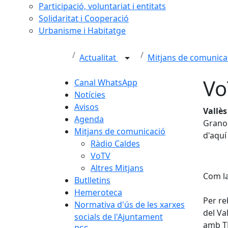
Participació, voluntariat i entitats
Solidaritat i Cooperació
Urbanisme i Habitatge
Actualitat
Mitjans de comunica
Vo
Canal WhatsApp
Notícies
Avisos
Vallès
Agenda
Granol
Mitjans de comunicació
d'aquí
Ràdio Caldes
VoTV
Altres Mitjans
Com l
Butlletins
Hemeroteca
Per re
Normativa d'ús de les xarxes
del Va
socials de l'Ajuntament
amb TD