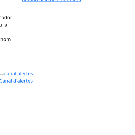
icador
u la
l nom
PAM
Canal d'alertes