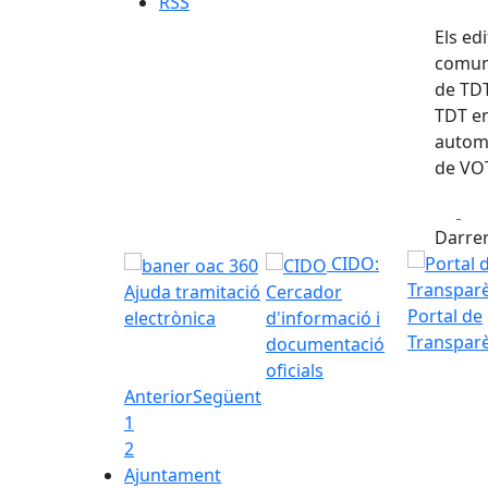
RSS
Els ed
comuni
de TDT
TDT en
automà
de VOT
Fa
Darrer
CIDO:
Ajuda tramitació
Cercador
Portal de
electrònica
d'informació i
Transpar
documentació
oficials
Anterior
Següent
1
2
Ajuntament