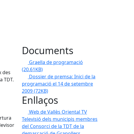
Documents
Graella de programació
(20.61KB)
x des
Dossier de premsa: Inici de la
la TDT.
programació el 14 de setembre
2009
(72KB)
Enllaços
Web de Vallès Oriental TV
ertura
Televisió dels municipis membres
levisor
del Consorci de la TDT de la
demarcació de Granollers