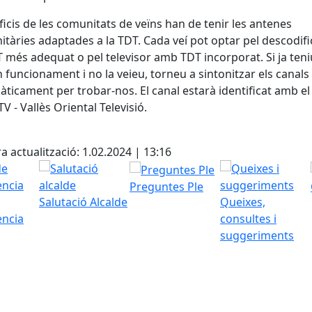
ificis de les comunitats de veïns han de tenir les antenes
tàries adaptades a la TDT. Cada veí pot optar pel descodif
 més adequat o pel televisor amb TDT incorporat. Si ja teni
 funcionament i no la veieu, torneu a sintonitzar els canals
ticament per trobar-nos. El canal estarà identificat amb e
V - Vallès Oriental Televisió.
cebook
X
a actualització: 1.02.2024 | 13:16
Preguntes Ple
Salutació Alcalde
Queixes,
ència
consultes i
suggeriments