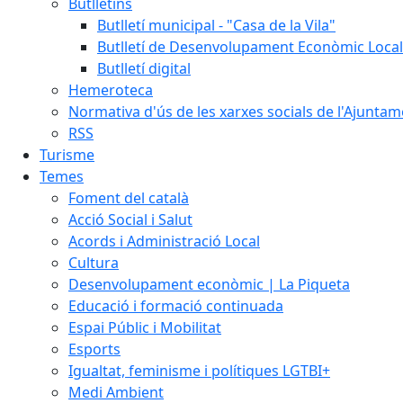
Butlletins
Butlletí municipal - "Casa de la Vila"
Butlletí de Desenvolupament Econòmic Local
Butlletí digital
Hemeroteca
Normativa d'ús de les xarxes socials de l'Ajunta
RSS
Turisme
Temes
Foment del català
Acció Social i Salut
Acords i Administració Local
Cultura
Desenvolupament econòmic | La Piqueta
Educació i formació continuada
Espai Públic i Mobilitat
Esports
Igualtat, feminisme i polítiques LGTBI+
Medi Ambient