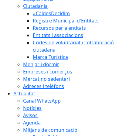
Ciutadania
#CaldesDecidim
Registre Municipal d'Entitats
Recursos per a entitats
Entitats i associacions
Crides de voluntariat i col.laboració
ciutadana
Marca Turística
Menjar i dormir
Empreses i comerços
Mercat no sedentari
Adreces i telèfons
Actualitat
Canal WhatsApp
Notícies
Avisos
Agenda
Mitjans de comunicació