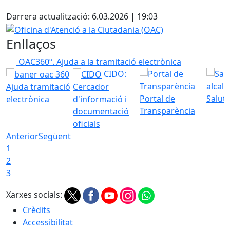
Facebook
X
Darrera actualització: 6.03.2026 | 19:03
Oficina d'Atenció a la Ciutadania (OAC)
Enllaços
OAC360º. Ajuda a la tramitació electrònica
CIDO:
Ajuda tramitació
Cercador
Portal de
Saluta
electrònica
d'informació i
Transparència
documentació
oficials
Anterior
Següent
1
2
3
Xarxes socials:
Crèdits
Accessibilitat