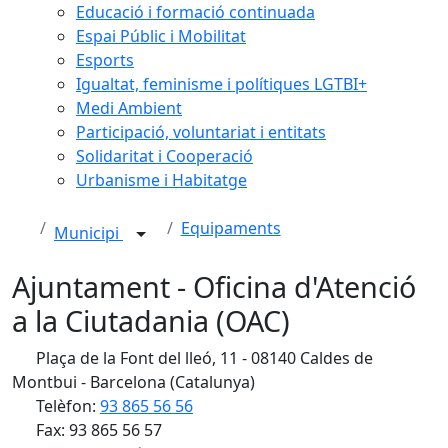
Educació i formació continuada
Espai Públic i Mobilitat
Esports
Igualtat, feminisme i polítiques LGTBI+
Medi Ambient
Participació, voluntariat i entitats
Solidaritat i Cooperació
Urbanisme i Habitatge
Equipaments
Municipi
Ajuntament - Oficina d'Atenció
a la Ciutadania (OAC)
Plaça de la Font del lleó, 11 - 08140 Caldes de
Montbui - Barcelona (Catalunya)
Telèfon:
93 865 56 56
Fax: 93 865 56 57