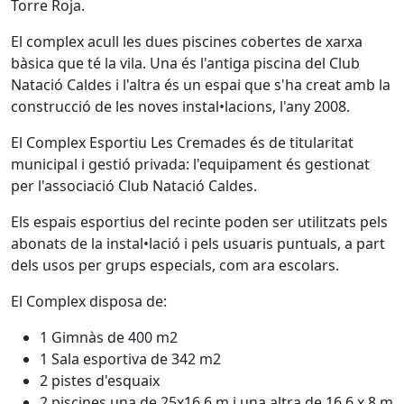
Torre Roja.
El complex acull les dues piscines cobertes de xarxa
bàsica que té la vila. Una és l'antiga piscina del Club
Natació Caldes i l'altra és un espai que s'ha creat amb la
construcció de les noves instal•lacions, l'any 2008.
El Complex Esportiu Les Cremades és de titularitat
municipal i gestió privada: l'equipament és gestionat
per l'associació Club Natació Caldes.
Els espais esportius del recinte poden ser utilitzats pels
abonats de la instal•lació i pels usuaris puntuals, a part
dels usos per grups especials, com ara escolars.
El Complex disposa de:
1 Gimnàs de 400 m2
1 Sala esportiva de 342 m2
2 pistes d'esquaix
2 piscines una de 25x16,6 m i una altra de 16,6 x 8 m