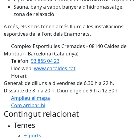
Sauna, bany a vapor, banyera d'hidromassatge,
zona de relaxació
A més, els socis tenen accés lliure a les instal·lacions
esportives de la Font dels Enamorats.
Complex Esportiu les Cremades - 08140 Caldes de
Montbui - Barcelona (Catalunya)
Telèfon:
93 865 04 23
Lloc web:
www.cncaldes.cat
Horari:
General: de dilluns a divendres de 6.30 h a 22 h.
Dissabte de 8 h a 20 h. Diumenge de 9 h a 12.30 h
Amplieu el mapa
Com arribar-hi
Leaflet
| ©
OpenStreetMap
contributors
Contingut relacionat
+
Temes
−
Esports