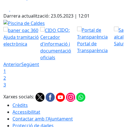
Facebook
X
Darrera actualització: 23.05.2023 | 12:01
Piscina de Caldes
CIDO:
Ajuda tramitació
Cercador
Portal de
Saluta
electrònica
d'informació i
Transparència
documentació
oficials
Anterior
Següent
1
2
3
Xarxes socials:
Crèdits
Accessibilitat
Contactar amb l'Ajuntament
Protecció de dades