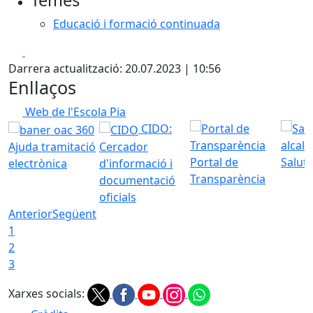
Temes
Educació i formació continuada
Facebook
X
Darrera actualització: 20.07.2023 | 10:56
Enllaços
Web de l'Escola Pia
CIDO:
Ajuda tramitació
Cercador
Portal de
Saluta
electrònica
d'informació i
Transparència
documentació
oficials
Anterior
Següent
1
2
3
Xarxes socials: