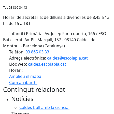
Tel. 93 865 34 43
Horari de secretaria: de dilluns a divendres de 8.45 a 13
h i de 15 a 18 h
Infantil i Primària: Av. Josep Fontcuberta, 166 / ESO i
Batxillerat: Av. Pi i Margall, 157 - 08140 Caldes de
Montbui - Barcelona (Catalunya)
Telèfon:
93 865 03 33
Adreça electrònica:
caldes@escolapia.cat
Lloc web:
caldes.escolapia.cat
Horari:
Amplieu el mapa
Com arribar-hi
Leaflet
| ©
OpenStreetMap
contributors
Contingut relacionat
+
Notícies
−
Caldes bull amb la ciència!