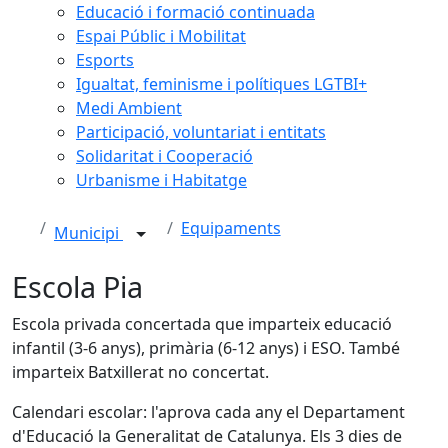
Educació i formació continuada
Espai Públic i Mobilitat
Esports
Igualtat, feminisme i polítiques LGTBI+
Medi Ambient
Participació, voluntariat i entitats
Solidaritat i Cooperació
Urbanisme i Habitatge
Equipaments
Municipi
Escola Pia
Escola privada concertada que imparteix educació
infantil (3-6 anys), primària (6-12 anys) i ESO. També
imparteix Batxillerat no concertat.
Calendari escolar: l'aprova cada any el Departament
d'Educació la Generalitat de Catalunya. Els 3 dies de