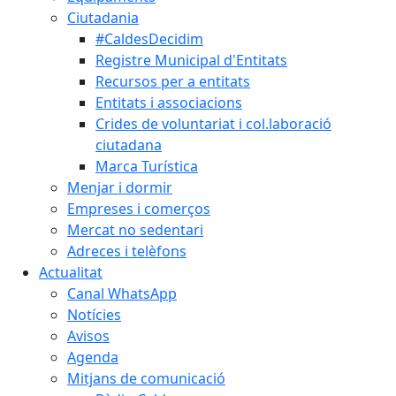
Ciutadania
#CaldesDecidim
Registre Municipal d'Entitats
Recursos per a entitats
Entitats i associacions
Crides de voluntariat i col.laboració
ciutadana
Marca Turística
Menjar i dormir
Empreses i comerços
Mercat no sedentari
Adreces i telèfons
Actualitat
Canal WhatsApp
Notícies
Avisos
Agenda
Mitjans de comunicació