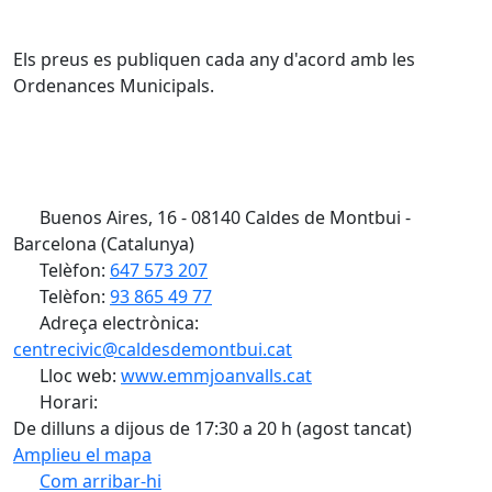
Els preus es publiquen cada any d'acord amb les
Ordenances Municipals.
Buenos Aires, 16 - 08140 Caldes de Montbui -
Barcelona (Catalunya)
Telèfon:
647 573 207
Telèfon:
93 865 49 77
Adreça electrònica:
centrecivic@caldesdemontbui.cat
Lloc web:
www.emmjoanvalls.cat
Horari:
De dilluns a dijous de 17:30 a 20 h (agost tancat)
Amplieu el mapa
Com arribar-hi
Leaflet
| ©
OpenStreetMap
contributors