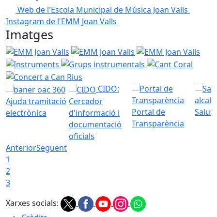
Web de l'Escola Municipal de Música Joan Valls
Instagram de l'EMM Joan Valls
Imatges
EMM Joan Valls
EMM Joan Valls
EMM Joan Valls
Inst
Grups instrumentals
Cant Coral
Concer
CIDO:
Ajuda tramitació
Cercador
Portal de
Saluta
electrònica
d'informació i
Transparència
documentació
oficials
Anterior
Següent
1
2
3
Xarxes socials: