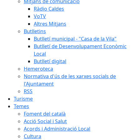
Mitjans de comunicació
Ràdio Caldes
VoTV
Altres Mitjans
Butlletins
Butlletí municipal - "Casa de la Vila"
Butlletí de Desenvolupament Econòmic
Local
Butlletí digital
Hemeroteca
Normativa d'ús de les xarxes socials de
l'Ajuntament
RSS
Turisme
Temes
Foment del català
Acció Social i Salut
Acords i Administració Local
Cultura