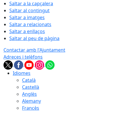
Saltar a la capçalera
Saltar al contingut
Saltar a imatges
Saltar a relacionats
Saltar a enllaços
Saltar al peu de pàgina
Contactar amb l'Ajuntament
Adreces i telèfons
Idiomes
Català
Castellà
Anglès
Alemany
Francès
09.08.2026 | 07:58