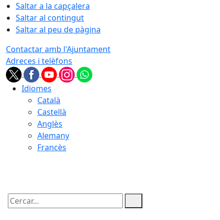
Saltar a la capçalera
Saltar al contingut
Saltar al peu de pàgina
Contactar amb l'Ajuntament
Adreces i telèfons
Idiomes
Català
Castellà
Anglès
Alemany
Francès
06.08.2026 | 13:22
Cercar: