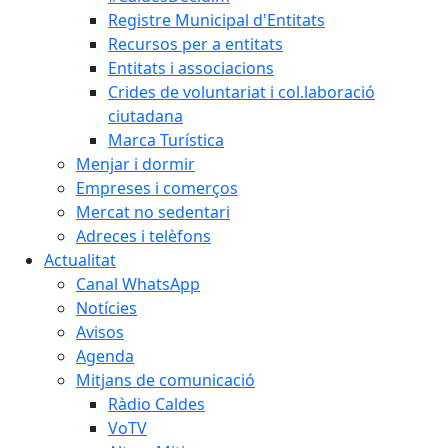
Registre Municipal d'Entitats
Recursos per a entitats
Entitats i associacions
Crides de voluntariat i col.laboració
ciutadana
Marca Turística
Menjar i dormir
Empreses i comerços
Mercat no sedentari
Adreces i telèfons
Actualitat
Canal WhatsApp
Notícies
Avisos
Agenda
Mitjans de comunicació
Ràdio Caldes
VoTV