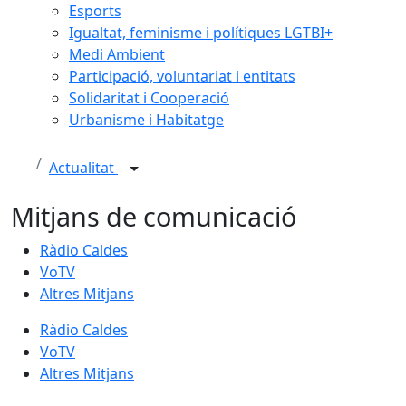
Esports
Igualtat, feminisme i polítiques LGTBI+
Medi Ambient
Participació, voluntariat i entitats
Solidaritat i Cooperació
Urbanisme i Habitatge
Actualitat
Mitjans de comunicació
Ràdio Caldes
VoTV
Altres Mitjans
Ràdio Caldes
VoTV
Altres Mitjans