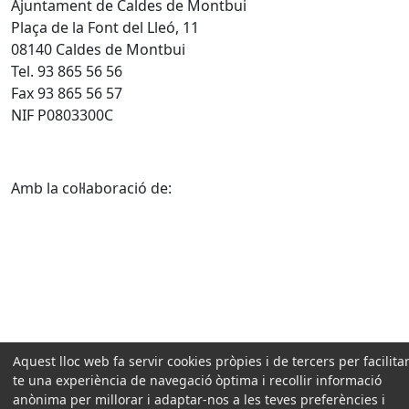
Ajuntament de Caldes de Montbui
Plaça de la Font del Lleó, 11
08140 Caldes de Montbui
Tel. 93 865 56 56
Fax 93 865 56 57
NIF P0803300C
Amb la col·laboració de:
Aquest lloc web fa servir cookies pròpies i de tercers per facilitar
te una experiència de navegació òptima i recollir informació
anònima per millorar i adaptar-nos a les teves preferències i