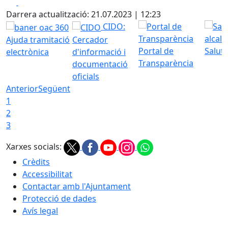
Facebook
X
Darrera actualització: 21.07.2023 | 12:23
CIDO:
Ajuda tramitació
Cercador
Portal de
Saluta
electrònica
d'informació i
Transparència
documentació
oficials
Anterior
Següent
1
2
3
Xarxes socials:
Crèdits
Accessibilitat
Contactar amb l'Ajuntament
Protecció de dades
Avís legal