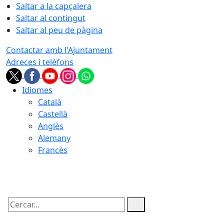
Saltar a la capçalera
Saltar al contingut
Saltar al peu de pàgina
Contactar amb l'Ajuntament
Adreces i telèfons
Idiomes
Català
Castellà
Anglès
Alemany
Francès
09.08.2026 | 01:50
Cercar: