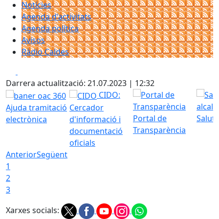
Notícies
Agenda d'activitats
Agenda política
Avisos
Ràdio Caldes
Facebook
X
Darrera actualització: 21.07.2023 | 12:32
CIDO:
Ajuda tramitació
Cercador
Portal de
Saluta
electrònica
d'informació i
Transparència
documentació
oficials
Anterior
Següent
1
2
3
Xarxes socials: