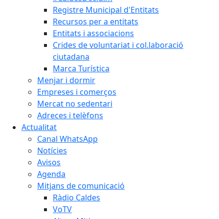
Registre Municipal d'Entitats
Recursos per a entitats
Entitats i associacions
Crides de voluntariat i col.laboració
ciutadana
Marca Turística
Menjar i dormir
Empreses i comerços
Mercat no sedentari
Adreces i telèfons
Actualitat
Canal WhatsApp
Notícies
Avisos
Agenda
Mitjans de comunicació
Ràdio Caldes
VoTV