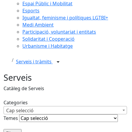
Espai Públic i Mobilitat
Esports
Igualtat, feminisme i polítiques LGTBI+
Medi Ambient
Participació, voluntariat i entitats
Solidaritat i Cooperació
Urbanisme i Habitatge
Serveis i tràmits
Serveis
Catàleg de Serveis
Categories
Cap selecció
Temes