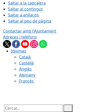
Saltar a la capçalera
Saltar al contingut
Saltar a enllaços
Saltar al peu de pàgina
Contactar amb l'Ajuntament
Adreces i telèfons
Idiomes
Català
Castellà
Anglès
Alemany
Francès
10.08.2026 | 12:12