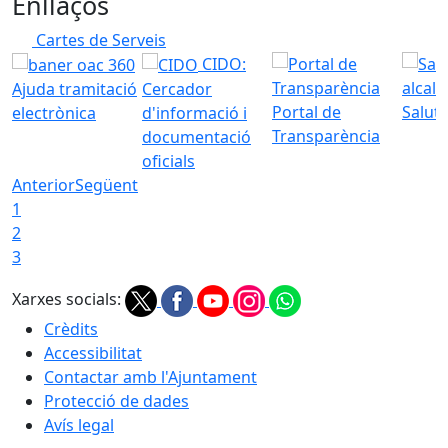
Enllaços
Cartes de Serveis
CIDO:
Ajuda tramitació
Cercador
Portal de
Saluta
electrònica
d'informació i
Transparència
documentació
oficials
Anterior
Següent
1
2
3
Xarxes socials:
Crèdits
Accessibilitat
Contactar amb l'Ajuntament
Protecció de dades
Avís legal