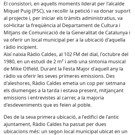
El consistori, en aquells moments liderat per l'alcalde
Miquel Puig (PSC), va recollir la petició i va donar suport
al projecte i, per iniciar els tràmits administratius, va
sol•licitar la freqüència al Departament de Cultura i
Mitjans de Comunicació de la Generalitat de Catalunya i
va oferir un local municipal per a la ubicació d'aquella
ràdio incipient.
Així naixia Ràdio Caldes, al 102 FM del dial, l'octubre del
1980, en un estudi de 2 m² i amb una sintonia musical
de Mike Olfield. Durant la Festa Major d'aquell any la
ràdio va oferir les seves primeres emissions. Des
d'aleshores, Ràdio Caldes emetia un cop per setmana
els diumenges a la tarda i estava present, mitjançant
emissions i entrevistes al carrer, a la majoria
d'esdeveniments que es feien al poble.
Des de la seva primera ubicació, a l'edifici de l'antic
ajuntament, Ràdio Caldes ha passat per dues
ubicacions més: un segon local municipal ubicat en un