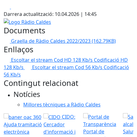
Facebook
X
Darrera actualització: 10.04.2026 | 14:45
Logo Ràdio Caldes
Documents
Graella de Ràdio Caldes 2022/2023
(162.79KB)
Enllaços
Escoltar el stream Cod HD 128 Kb/s
Codificació HD
128 Kb/s
Escoltar el stream Cod 56 Kb/s
Codificació
56 Kb/s
Contingut relacionat
Notícies
Millores tècniques a Ràdio Caldes
CIDO:
Ajuda tramitació
Cercador
Portal de
Saluta
electrònica
d'informació i