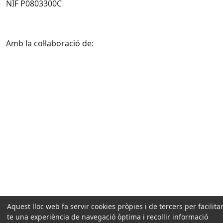
NIF P0803300C
Amb la col·laboració de:
Aquest lloc web fa servir cookies pròpies i de tercers per facilitar
te una experiència de navegació òptima i recollir informació