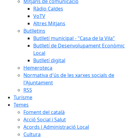
Mitjans de comunicació
Ràdio Caldes
VoTV
Altres Mitjans
Butlletins
Butlletí municipal - "Casa de la Vila"
Butlletí de Desenvolupament Econòmic
Local
Butlletí digital
Hemeroteca
Normativa d'ús de les xarxes socials de
l'Ajuntament
RSS
Turisme
Temes
Foment del català
Acció Social i Salut
Acords i Administració Local
Cultura