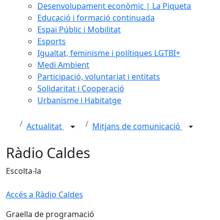
Desenvolupament econòmic | La Piqueta
Educació i formació continuada
Espai Públic i Mobilitat
Esports
Igualtat, feminisme i polítiques LGTBI+
Medi Ambient
Participació, voluntariat i entitats
Solidaritat i Cooperació
Urbanisme i Habitatge
Actualitat
Mitjans de comunicació
Ràdio Caldes
Escolta-la
Accés a Ràdio Caldes
Graella de programació