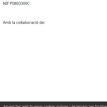
NIF P0803300C
Amb la col·laboració de:
Aquest lloc web fa servir cookies pròpies i de tercers per facilitar