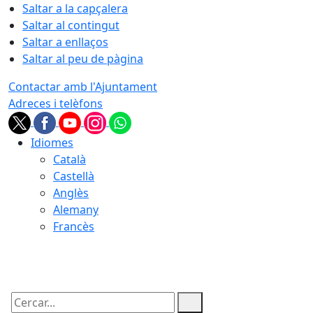
Saltar a la capçalera
Saltar al contingut
Saltar a enllaços
Saltar al peu de pàgina
Contactar amb l'Ajuntament
Adreces i telèfons
Idiomes
Català
Castellà
Anglès
Alemany
Francès
06.08.2026 | 15:49