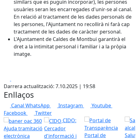
similars que es puguin incorporar), les persones
usuàries seran les encarregades d'unir-se al canal.
En relació al tractament de les dades personals de
les persones, l'Ajuntament no recollirà ni farà cap
tractament de les dades de caràcter personal.
L'Ajuntament de Caldes de Montbui garantirà el
dret a la intimitat personal i familiar i a la pròpia
imatge.
Facebook
X
Darrera actualització: 7.10.2025 | 19:58
Enllaços
Canal WhatsApp
Instagram
Youtube
Facebook
Twitter
CIDO:
Ajuda tramitació
Cercador
Portal de
Saluta
electrònica
d'informació i