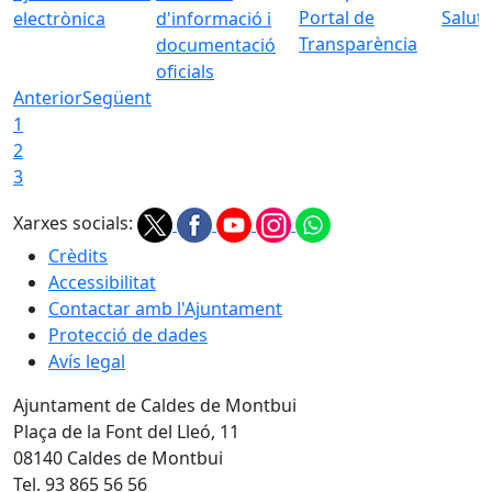
Portal de
Saluta
electrònica
d'informació i
Transparència
documentació
oficials
Anterior
Següent
1
2
3
Xarxes socials:
Crèdits
Accessibilitat
Contactar amb l'Ajuntament
Protecció de dades
Avís legal
Ajuntament de Caldes de Montbui
Plaça de la Font del Lleó, 11
08140 Caldes de Montbui
Tel. 93 865 56 56