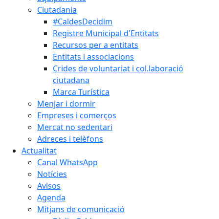
Ciutadania
#CaldesDecidim
Registre Municipal d'Entitats
Recursos per a entitats
Entitats i associacions
Crides de voluntariat i col.laboració
ciutadana
Marca Turística
Menjar i dormir
Empreses i comerços
Mercat no sedentari
Adreces i telèfons
Actualitat
Canal WhatsApp
Notícies
Avisos
Agenda
Mitjans de comunicació