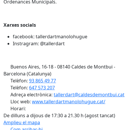
Ordenances Municipals.
Xarxes socials
facebook: tallerdartmanolohugue
Instragram: @tallerdart
Buenos Aires, 16-18 - 08140 Caldes de Montbui -
Barcelona (Catalunya)
Telèfon:
93 865 49 77
Telèfon:
647 573 207
Adreça electrònica:
tallerdart@caldesdemontbui.cat
Lloc web:
www.tallerdartmanolohugue.cat/
Horari:
De dilluns a dijous de 17:30 a 21.30 h (agost tancat)
Amplieu el mapa
Com arribar-hi