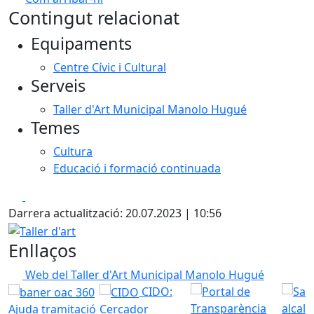
Leaflet
| ©
OpenStreetMap
contributors
Contingut relacionat
+
Equipaments
−
Centre Cívic i Cultural
Serveis
Taller d'Art Municipal Manolo Hugué
Temes
Cultura
Educació i formació continuada
Facebook
X
Darrera actualització: 20.07.2023 | 10:56
Taller d'art
Enllaços
Web del Taller d'Art Municipal Manolo Hugué
CIDO:
Ajuda tramitació
Cercador