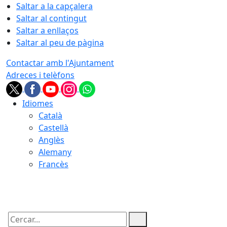
Saltar a la capçalera
Saltar al contingut
Saltar a enllaços
Saltar al peu de pàgina
Contactar amb l'Ajuntament
Adreces i telèfons
Idiomes
Català
Castellà
Anglès
Alemany
Francès
08.08.2026 | 01:21