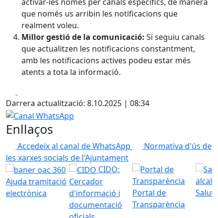
activar-les només per canals específics, de manera
que només us arribin les notificacions que
realment voleu.
Millor gestió de la comunicació:
Si seguiu canals
que actualitzen les notificacions constantment,
amb les notificacions actives podeu estar més
atents a tota la informació.
Facebook
X
Darrera actualització: 8.10.2025 | 08:34
Canal WhatsApp
Enllaços
Accedeix al canal de WhatsApp
Normativa d'ús de
les xarxes socials de l'Ajuntament
CIDO:
Ajuda tramitació
Cercador
Portal de
Saluta
electrònica
d'informació i
Transparència
documentació
oficials