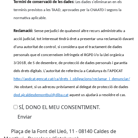
Termini de conservació de les dades:
Les dades s'eliminaran en els
terminis previstos a les TAAD, aprovades per la CNAATD i segons la
normativa aplicable.
Reclamació:
Sense perjudici de qualsevol altre recurs administratiu a
acció judicial, tot interessat tindrà dret a presentar una reclamació davant
d'una autoritat de control, si considera que el tractament de dades
personals que el concerneixen infringeix el RGPD i/o la Llei orgànica
3/2018, de 5 de desembre, de protecció de dades personals i garantia
dels drets digitals. L'autoritat de referència a Catalunya és l'APDCAT
http://apdcat.gencat.cat/ca/drets_i_obligacions/reclamar_i_denunciar/
.No obstant, si us adreceu prèviament al delegat de protecció de dades
dpd.ajcaldesdemontbui@diba.cat
aquest us ajudarà a resoldre el cas.
SÍ, DONO EL MEU CONSENTIMENT.
Plaça de la Font del Lleó, 11 - 08140 Caldes de