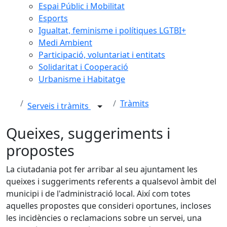
Espai Públic i Mobilitat
Esports
Igualtat, feminisme i polítiques LGTBI+
Medi Ambient
Participació, voluntariat i entitats
Solidaritat i Cooperació
Urbanisme i Habitatge
Tràmits
Serveis i tràmits
Queixes, suggeriments i
propostes
La ciutadania pot fer arribar al seu ajuntament les
queixes i suggeriments referents a qualsevol àmbit del
municipi i de l'administració local. Així com totes
aquelles propostes que consideri oportunes, incloses
les incidències o reclamacions sobre un servei, una