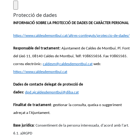
Protecció de dades
INFORMACIÓ SOBRE LA PROTECCIÓ DE DADES DE CARÀCTER PERSONAL
https://www.caldesdemontbui.cat/altres-continguts/proteccio-de-dades/
Responsable del tractament:
Ajuntament de Caldes de Montbui, Pl. Font
del Lleó 11, 08140 Caldes de Montbui, Telf: 938655656. Fax 93865565.
correu electrònic:
caldesm@caldesdemontbui.cat
web:
https://www.caldesdemontbui.cat
Dades de contacte delegat de protecció de
dades:
dpd.ajcaldesdemontbui@diba.cat
Finalitat de tractament
: gestionar la consulta, queixa o suggeriment
adreçat a l'Ajuntament.
Base jurídica:
Consentiment de la persona interessada, d'acord amb l'art.
6.1. a)RGPD