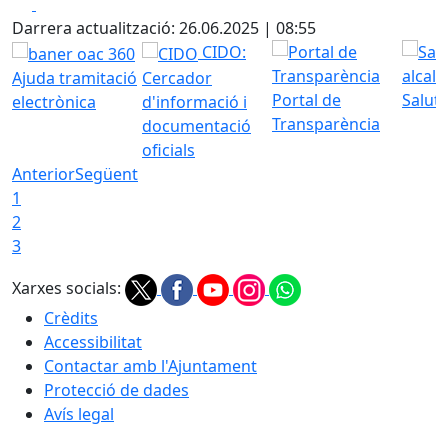
Facebook
X
Darrera actualització: 26.06.2025 | 08:55
CIDO:
Ajuda tramitació
Cercador
Portal de
Saluta
electrònica
d'informació i
Transparència
documentació
oficials
Anterior
Següent
1
2
3
Xarxes socials:
Crèdits
Accessibilitat
Contactar amb l'Ajuntament
Protecció de dades
Avís legal