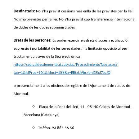
Destinataris:
No s'ha previst cessions més enllà de les previstes per la llei.
No s'ha previstes per la llei. No s'ha previst cap transferència internacional
de dades de les dades subministrades
Drets de les persones:
Es poden exercir els drets d'accés, rectificació,
supressió i portabilitat de les seves dades, i la limitació oposició al seu
tractament a través de la Seu electrònica
https://seu.caldesdemontbui.cat/siac/ProcedimientoTabs.aspx?
tab=1&idProc=101&idnct=188&x=EBtxLiVbc/onI35xl7JoJQ
o presencialment a les oficines de registre de l'Ajuntament de caldes de
Montbui.
Plaça de la Font del Lleó, 11 - 08140 Caldes de Montbui -
Barcelona (Catalunya)
Telèfon. 93 865 56 56