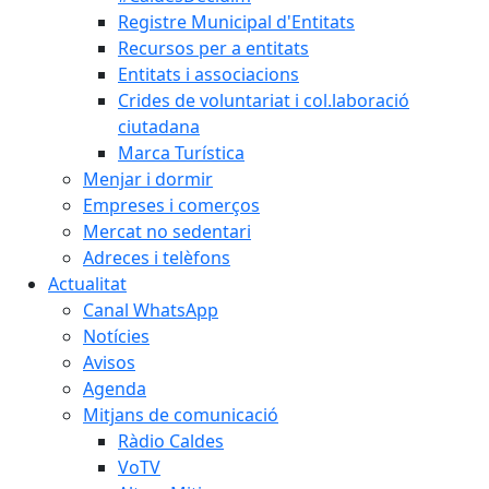
Registre Municipal d'Entitats
Recursos per a entitats
Entitats i associacions
Crides de voluntariat i col.laboració
ciutadana
Marca Turística
Menjar i dormir
Empreses i comerços
Mercat no sedentari
Adreces i telèfons
Actualitat
Canal WhatsApp
Notícies
Avisos
Agenda
Mitjans de comunicació
Ràdio Caldes
VoTV