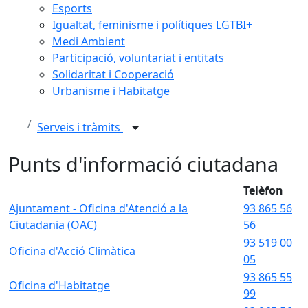
Esports
Igualtat, feminisme i polítiques LGTBI+
Medi Ambient
Participació, voluntariat i entitats
Solidaritat i Cooperació
Urbanisme i Habitatge
Serveis i tràmits
Punts d'informació ciutadana
Telèfon
Ajuntament - Oficina d'Atenció a la
93 865 56
Ciutadania (OAC)
56
93 519 00
Oficina d'Acció Climàtica
05
93 865 55
Oficina d'Habitatge
99