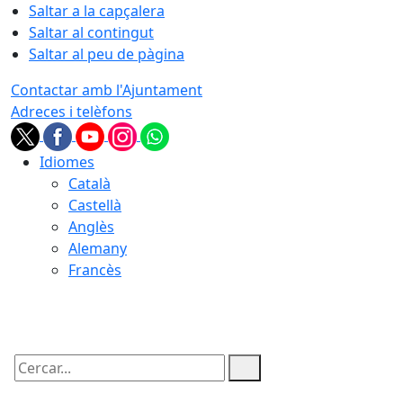
Saltar a la capçalera
Saltar al contingut
Saltar al peu de pàgina
Contactar amb l'Ajuntament
Adreces i telèfons
Idiomes
Català
Castellà
Anglès
Alemany
Francès
07.08.2026 | 04:26
Cercar: