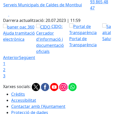
93 865 48
Serveis Municipals de Caldes de Montbui
47
Facebook
X
Darrera actualització: 20.07.2023 | 11:59
CIDO:
Ajuda tramitació
Cercador
Portal de
Saluta
electrònica
d'informació i
Transparència
documentació
oficials
Anterior
Següent
1
2
3
Xarxes socials:
Crèdits
Accessibilitat
Contactar amb l'Ajuntament
Protecció de dades