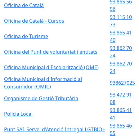
93 865 56
Oficina de Català
56
93 115 10
Oficina de Català - Cursos
73
93 865 41
Oficina de Turisme
40
93 862 70
Oficina del Punt de voluntariat i entitats
24
93 862 70
Oficina Municipal d'Escolarització (OME)
24
Oficina Municipal d'Informació al
938627025
Consumidor (OMIC)
93 472 91
Organisme de Gestió Tributària
08
93 865 41
Policia Local
41
93 865 46
Punt SAI. Servei d'Atenció Intregal LGTBIQ+
55