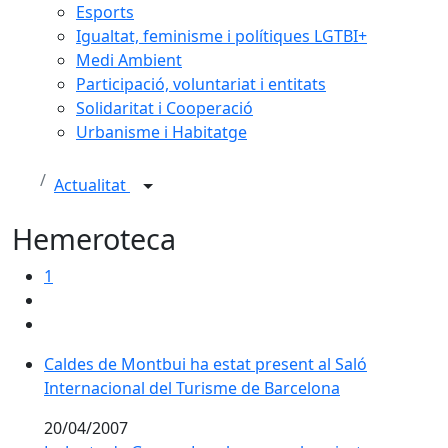
Esports
Igualtat, feminisme i polítiques LGTBI+
Medi Ambient
Participació, voluntariat i entitats
Solidaritat i Cooperació
Urbanisme i Habitatge
Actualitat
Hemeroteca
1
Caldes de Montbui ha estat present al Saló
Internacional del Turisme de Barcelona
20/04/2007