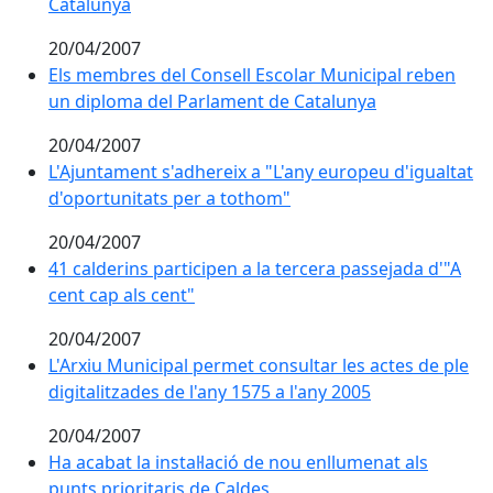
Catalunya
20/04/2007
Els membres del Consell Escolar Municipal reben
un diploma del Parlament de Catalunya
20/04/2007
L'Ajuntament s'adhereix a "L'any europeu d'igualtat
d'oportunitats per a tothom"
20/04/2007
41 calderins participen a la tercera passejada d'"A
cent cap als cent"
20/04/2007
L'Arxiu Municipal permet consultar les actes de ple
digitalitzades de l'any 1575 a l'any 2005
20/04/2007
Ha acabat la instal·lació de nou enllumenat als
punts prioritaris de Caldes