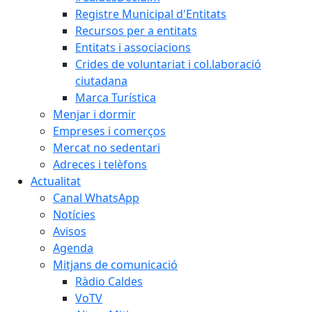
Registre Municipal d'Entitats
Recursos per a entitats
Entitats i associacions
Crides de voluntariat i col.laboració
ciutadana
Marca Turística
Menjar i dormir
Empreses i comerços
Mercat no sedentari
Adreces i telèfons
Actualitat
Canal WhatsApp
Notícies
Avisos
Agenda
Mitjans de comunicació
Ràdio Caldes
VoTV