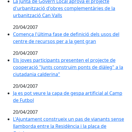
La Junta de Govern Local aprova el projecte
d'urbanització d'obres complementàries de la
urbanització Can Valls
20/04/2007
Comença l'última fase de definició dels usos del
centre de recursos per a la gent gran
20/04/2007
Els joves participants presenten el projecte de cooper
Els joves participants presenten el projecte de
cooperació "Junts construïm ponts de diàleg" a la
ciutadania calderina"
20/04/2007
Ja es pot veure la capa de gespa artificial al Camp de 
Ja es pot veure la capa de gespa artificial al Camp
de Futbol
20/04/2007
L'Ajuntament construeix un pas de vianants sense
llamborda entre la Residència i la plaça de