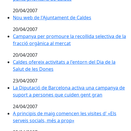
20/04/2007
Nou web de l'Ajuntament de Caldes
20/04/2007
Campanya per promoure la recollida selectiva de la
fracció orgànica al mercat
20/04/2007
Caldes ofereix activitats a l'entorn del Dia de la Salut
Caldes ofereix activitats a l'entorn del Dia de la
Salut de les Dones
23/04/2007
La Diputació de Barcelona activa una campanya de s
La Diputació de Barcelona activa una campanya de
suport a persones que cuiden gent gran
24/04/2007
A principis de maig comencen les visites d' «Els
serveis socials, més a prop»