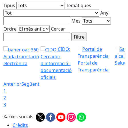
Tipus
Temàtiques
Any
Mes
Ordre
Cercar
CIDO:
Ajuda tramitació
Cercador
Portal de
Saluta
electrònica
d'informació i
Transparència
documentació
oficials
Anterior
Següent
1
2
3
Xarxes socials:
Crèdits