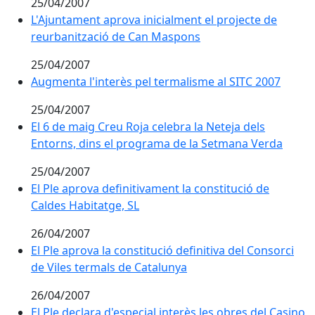
25/04/2007
L'Ajuntament aprova inicialment el projecte de
reurbanització de Can Maspons
25/04/2007
Augmenta l'interès pel termalisme al SITC 2007
Augmenta l'interès pel termalisme al SITC 2007
25/04/2007
El 6 de maig Creu Roja celebra la Neteja dels
Entorns, dins el programa de la Setmana Verda
25/04/2007
El Ple aprova definitivament la constitució de
Caldes Habitatge, SL
26/04/2007
El Ple aprova la constitució definitiva del Consorci
de Viles termals de Catalunya
26/04/2007
El Ple declara d'especial interès les obres del Casino