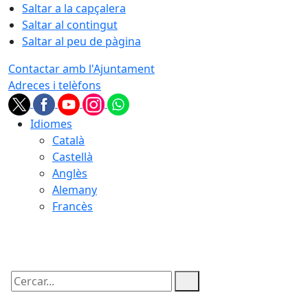
Saltar a la capçalera
Saltar al contingut
Saltar al peu de pàgina
Contactar amb l'Ajuntament
Adreces i telèfons
Idiomes
Català
Castellà
Anglès
Alemany
Francès
07.08.2026 | 09:24
Cercar: