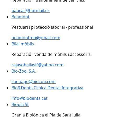
Reparació i Manteniment de vehicles.
baucar@hotmail.es
Beamont
Beamont
Vestuari i protecció laboral - professional
beamontmb@gmail.com
Bilal mòbils
Reparació i venda de mòbils i accessoris.
rajasohailasif@yahoo.com
Bio-Zoo, S.A.
santiago@biozoo.com
Bio&Dents Clínica Dental Integrativa
Bio&Dents Clínica Dental Integrativa
info@biodents.cat
Biopla SL
Granja Biològica el Pla de Sant Julià.