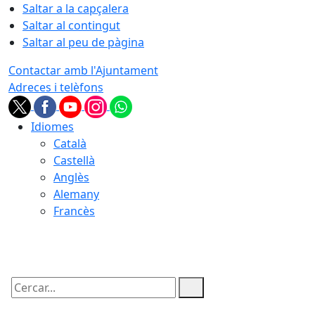
Saltar a la capçalera
Saltar al contingut
Saltar al peu de pàgina
Contactar amb l'Ajuntament
Adreces i telèfons
Idiomes
Català
Castellà
Anglès
Alemany
Francès
09.08.2026 | 10:12
Cercar: