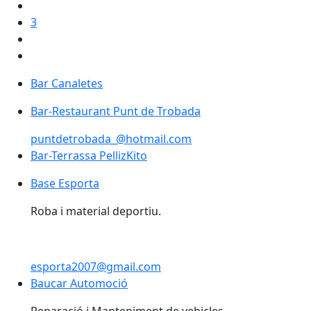
3
Bar Canaletes
Bar-Restaurant Punt de Trobada
puntdetrobada_@hotmail.com
Bar-Terrassa PellizKito
Base Esporta
Base Esporta
Roba i material deportiu.
esporta2007@gmail.com
Baucar Automoció
Baucar Automoció