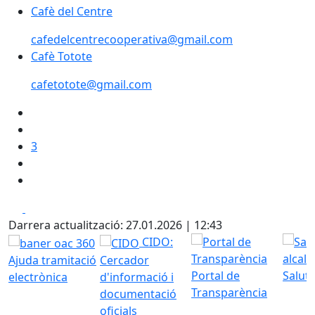
Cafè del Centre
Cafè del Centre
cafedelcentrecooperativa@gmail.com
Cafè Totote
cafetotote@gmail.com
3
Facebook
X
Darrera actualització: 27.01.2026 | 12:43
CIDO:
Ajuda tramitació
Cercador
Portal de
Saluta
electrònica
d'informació i
Transparència
documentació
oficials