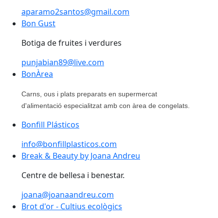
aparamo2santos@gmail.com
Bon Gust
Botiga de fruites i verdures
punjabian89@live.com
BonÀrea
Carns, ous i plats preparats en supermercat
d'alimentació especialitzat amb con àrea de congelats.
Bonfill Plásticos
info@bonfillplasticos.com
Break & Beauty by Joana Andreu
Centre de bellesa i benestar.
joana@joanaandreu.com
Brot d'or - Cultius ecològics
Brot d'or - Cultius ecològics