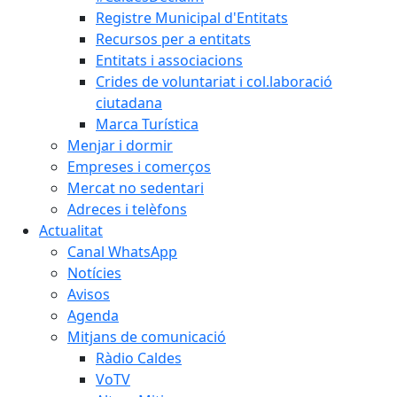
Registre Municipal d'Entitats
Recursos per a entitats
Entitats i associacions
Crides de voluntariat i col.laboració
ciutadana
Marca Turística
Menjar i dormir
Empreses i comerços
Mercat no sedentari
Adreces i telèfons
Actualitat
Canal WhatsApp
Notícies
Avisos
Agenda
Mitjans de comunicació
Ràdio Caldes
VoTV