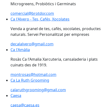
Microgreens, Probiòtics i Germinats
comercial@brotdor.com
Ca l'Alvero - Tes, Cafés, Xocolates
Ca l'Alvero - Tes, Cafés, Xocolates
Venda a granel de tes, cafès, xocolates, productes
naturals. Servei Personalitzat per empreses
decalalvero@gmail.com
Ca l'Amàlia
Ca l'Amàlia
Rosàs Ca l'Amalia Xarcuteria, cansaladeria i plats
cuinats des de 1919.
montrosas@hotmail.com
Ca La Ruth Grooming
Ca La Ruth Grooming
calaruthgrooming@gmail.com
Caesa
caesa@caesa.es