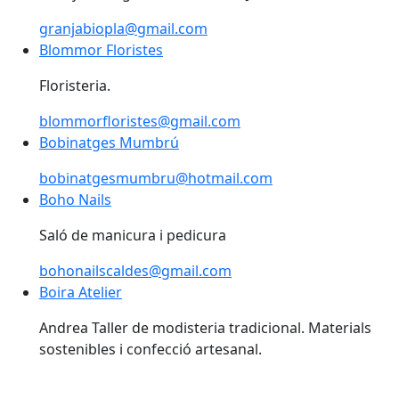
granjabiopla@gmail.com
Blommor Floristes
Blommor Floristes
Floristeria.
blommorfloristes@gmail.com
Bobinatges Mumbrú
bobinatgesmumbru@hotmail.com
Boho Nails
Saló de manicura i pedicura
bohonailscaldes@gmail.com
Boira Atelier
Andrea Taller de modisteria tradicional. Materials
sostenibles i confecció artesanal.