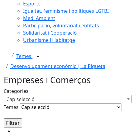
Esports
Igualtat, feminisme i polítiques LGTBI+
Medi Ambient
Participació, voluntariat i entitats
Solidaritat i Cooperació
Urbanisme i Habitatge
Temes
Desenvolupament econòmic | La Piqueta
Empreses i Comerços
Categories
Cap selecció
Temes