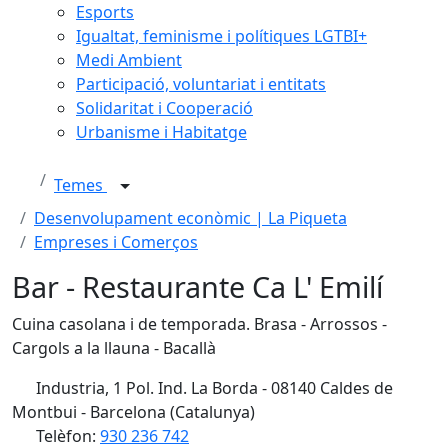
Esports
Igualtat, feminisme i polítiques LGTBI+
Medi Ambient
Participació, voluntariat i entitats
Solidaritat i Cooperació
Urbanisme i Habitatge
Temes
Desenvolupament econòmic | La Piqueta
Empreses i Comerços
Bar - Restaurante Ca L' Emilí
Cuina casolana i de temporada. Brasa - Arrossos -
Cargols a la llauna - Bacallà
Industria, 1 Pol. Ind. La Borda - 08140 Caldes de
Montbui - Barcelona (Catalunya)
Telèfon:
930 236 742