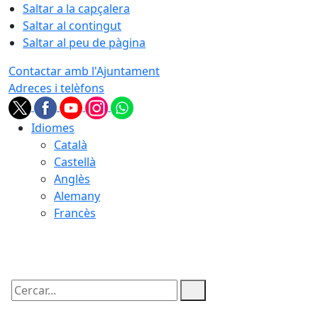
Saltar a la capçalera
Saltar al contingut
Saltar al peu de pàgina
Contactar amb l'Ajuntament
Adreces i telèfons
Idiomes
Català
Castellà
Anglès
Alemany
Francès
07.08.2026 | 06:39
Cercar: