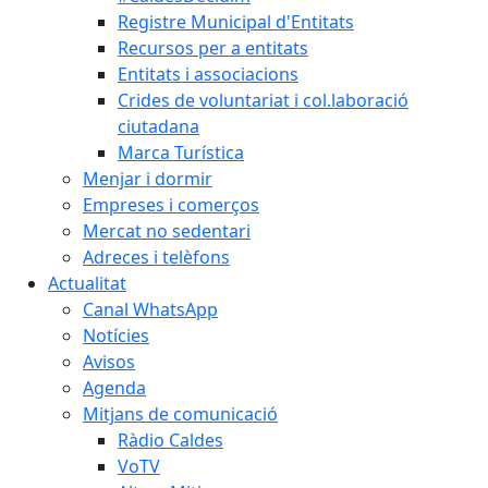
Registre Municipal d'Entitats
Recursos per a entitats
Entitats i associacions
Crides de voluntariat i col.laboració
ciutadana
Marca Turística
Menjar i dormir
Empreses i comerços
Mercat no sedentari
Adreces i telèfons
Actualitat
Canal WhatsApp
Notícies
Avisos
Agenda
Mitjans de comunicació
Ràdio Caldes
VoTV