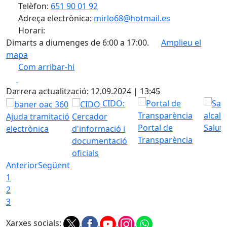
Telèfon:
651 90 01 92
Adreça electrònica:
mirlo68@hotmail.es
Horari:
Dimarts a diumenges de 6:00 a 17:00.
Amplieu el
mapa
Com arribar-hi
Leaflet
| ©
OpenStreetMap
contributors
Facebook
X
+
Darrera actualització: 12.09.2024 | 13:45
−
CIDO:
Ajuda tramitació
Cercador
Portal de
Saluta
electrònica
d'informació i
Transparència
documentació
oficials
Anterior
Següent
1
2
3
Xarxes socials: