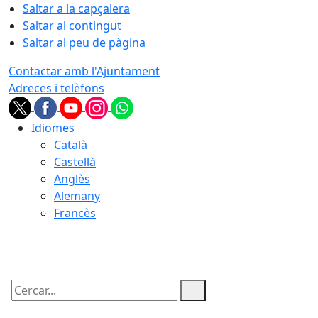
Saltar a la capçalera
Saltar al contingut
Saltar al peu de pàgina
Contactar amb l'Ajuntament
Adreces i telèfons
Idiomes
Català
Castellà
Anglès
Alemany
Francès
06.08.2026 | 06:03
Cercar: