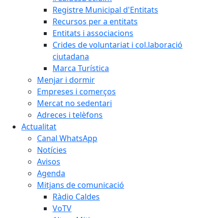
Registre Municipal d'Entitats
Recursos per a entitats
Entitats i associacions
Crides de voluntariat i col.laboració
ciutadana
Marca Turística
Menjar i dormir
Empreses i comerços
Mercat no sedentari
Adreces i telèfons
Actualitat
Canal WhatsApp
Notícies
Avisos
Agenda
Mitjans de comunicació
Ràdio Caldes
VoTV