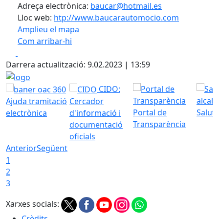
Adreça electrònica:
baucar@hotmail.es
Lloc web:
htp://www.baucarautomocio.com
Amplieu el mapa
Com arribar-hi
Leaflet
| ©
OpenStreetMap
contributors
Facebook
X
+
Darrera actualització: 9.02.2023 | 13:59
−
logo
CIDO:
Ajuda tramitació
Cercador
Portal de
Saluta
electrònica
d'informació i
Transparència
documentació
oficials
Anterior
Següent
1
2
3
Xarxes socials:
Crèdits