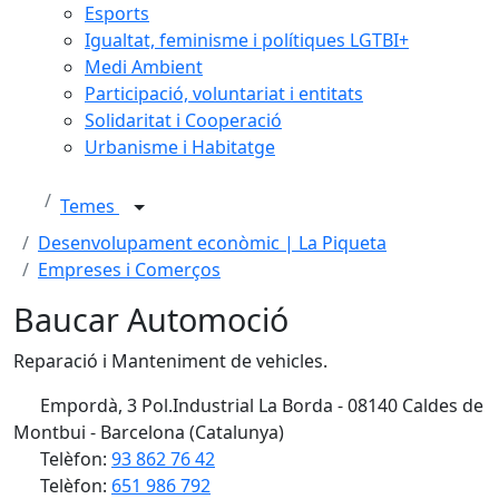
Esports
Igualtat, feminisme i polítiques LGTBI+
Medi Ambient
Participació, voluntariat i entitats
Solidaritat i Cooperació
Urbanisme i Habitatge
Temes
Desenvolupament econòmic | La Piqueta
Empreses i Comerços
Baucar Automoció
Reparació i Manteniment de vehicles.
Empordà, 3 Pol.Industrial La Borda - 08140 Caldes de
Montbui - Barcelona (Catalunya)
Telèfon:
93 862 76 42
Telèfon:
651 986 792