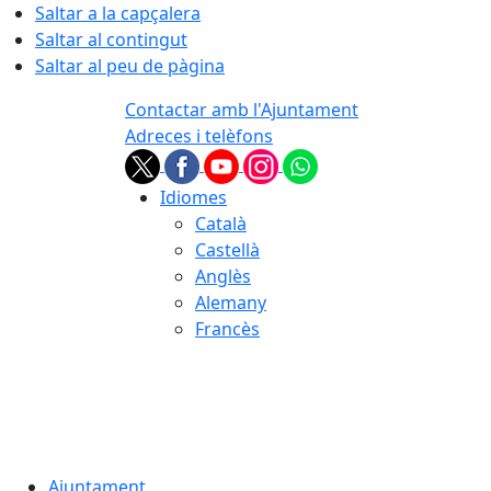
Saltar a la capçalera
Saltar al contingut
Saltar al peu de pàgina
Contactar amb l'Ajuntament
Adreces i telèfons
Idiomes
Català
Castellà
Anglès
Alemany
Francès
07.08.2026 | 09:17
Ajuntament