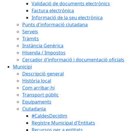
Validació de documents electrònics
Factura electrònica
Informació de la seu electrònica
Punts d'informació ciutadana
Serveis
Tràmits
Instància Genèrica
Hisenda / Impostos
Cercador d'informació i documentació oficials
Municipi
Descripció general
Història local
Com arribar-hi
Transport públic
Equipaments
Ciutadania
#CaldesDecidim
Registre Municipal d'Entitats
Recursos per a entitats