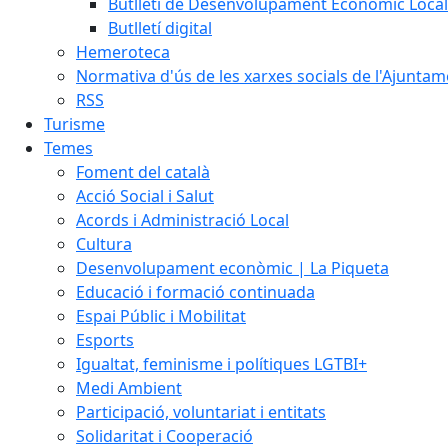
Butlletí de Desenvolupament Econòmic Local
Butlletí digital
Hemeroteca
Normativa d'ús de les xarxes socials de l'Ajunta
RSS
Turisme
Temes
Foment del català
Acció Social i Salut
Acords i Administració Local
Cultura
Desenvolupament econòmic | La Piqueta
Educació i formació continuada
Espai Públic i Mobilitat
Esports
Igualtat, feminisme i polítiques LGTBI+
Medi Ambient
Participació, voluntariat i entitats
Solidaritat i Cooperació