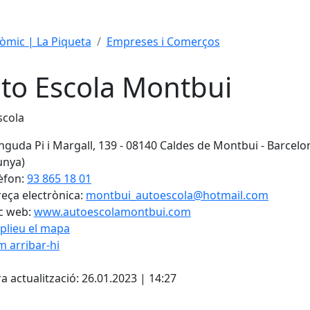
mic | La Piqueta
Empreses i Comerços
to Escola Montbui
scola
nguda Pi i Margall, 139 - 08140 Caldes de Montbui - Barcelo
unya)
èfon:
93 865 18 01
eça electrònica:
montbui_autoescola@hotmail.com
c web:
www.autoescolamontbui.com
plieu el mapa
 arribar-hi
Leaflet
| ©
OpenStreetMap
con
cebook
X
a actualització: 26.01.2023 | 14:27