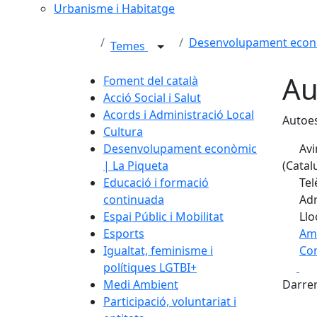
Urbanisme i Habitatge
Desenvolupament econò
Temes
Au
Foment del català
Acció Social i Salut
Acords i Administració Local
Autoe
Cultura
Desenvolupament econòmic
Avi
| La Piqueta
(Catal
Educació i formació
Tel
continuada
Adr
Espai Públic i Mobilitat
Llo
Esports
Am
Igualtat, feminisme i
Com
Fa
polítiques LGTBI+
+
Medi Ambient
Darrer
−
Participació, voluntariat i