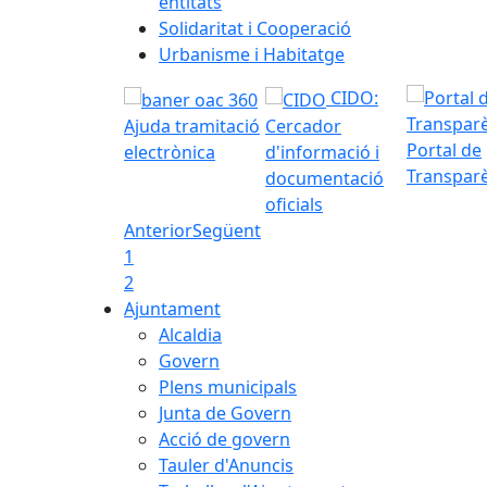
entitats
Solidaritat i Cooperació
Urbanisme i Habitatge
CIDO:
Ajuda tramitació
Cercador
Portal de
electrònica
d'informació i
Transpar
documentació
oficials
Anterior
Següent
1
2
Ajuntament
Alcaldia
Govern
Plens municipals
Junta de Govern
Acció de govern
Tauler d'Anuncis