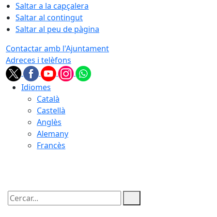
Saltar a la capçalera
Saltar al contingut
Saltar al peu de pàgina
Contactar amb l'Ajuntament
Adreces i telèfons
Idiomes
Català
Castellà
Anglès
Alemany
Francès
06.08.2026 | 15:58
Cercar: