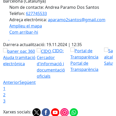
Barcelona (Catalunya)
Nom de contacte: Andrea Paramo Dos Santos
Telèfon:
627745533
Adreça electrònica:
aparamo2santos@gmail.com
Amplieu el mapa
Com arribar-hi
Leaflet
| ©
OpenStreetMap
contributors
Facebook
X
+
Darrera actualització: 19.11.2024 | 12:35
−
CIDO:
Ajuda tramitació
Cercador
Portal de
Saluta
electrònica
d'informació i
Transparència
documentació
oficials
Anterior
Següent
1
2
3
Xarxes socials: