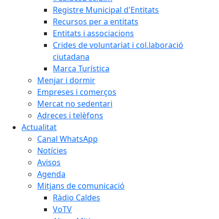
Registre Municipal d'Entitats
Recursos per a entitats
Entitats i associacions
Crides de voluntariat i col.laboració
ciutadana
Marca Turística
Menjar i dormir
Empreses i comerços
Mercat no sedentari
Adreces i telèfons
Actualitat
Canal WhatsApp
Notícies
Avisos
Agenda
Mitjans de comunicació
Ràdio Caldes
VoTV