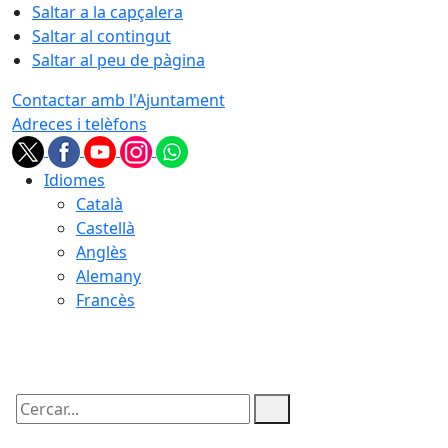
Saltar a la capçalera
Saltar al contingut
Saltar al peu de pàgina
Contactar amb l'Ajuntament
Adreces i telèfons
Idiomes
Català
Castellà
Anglès
Alemany
Francès
08.08.2026 | 06:27
Cercar: