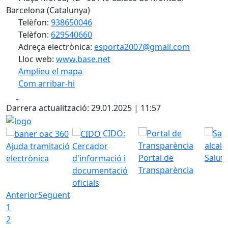
Barcelona (Catalunya)
Telèfon:
938650046
Telèfon:
629540660
Adreça electrònica:
esporta2007@gmail.com
Lloc web:
www.base.net
Amplieu el mapa
Com arribar-hi
Leaflet
| ©
OpenStreetMap
contributors
Facebook
X
+
Darrera actualització: 29.01.2025 | 11:57
−
logo
CIDO:
Ajuda tramitació
Cercador
Portal de
Saluta
electrònica
d'informació i
Transparència
documentació
oficials
Anterior
Següent
1
2