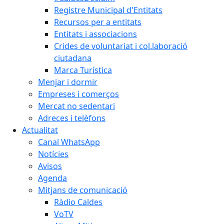
Registre Municipal d'Entitats
Recursos per a entitats
Entitats i associacions
Crides de voluntariat i col.laboració
ciutadana
Marca Turística
Menjar i dormir
Empreses i comerços
Mercat no sedentari
Adreces i telèfons
Actualitat
Canal WhatsApp
Notícies
Avisos
Agenda
Mitjans de comunicació
Ràdio Caldes
VoTV