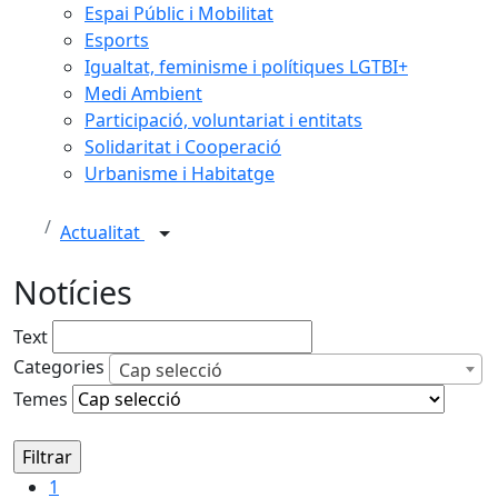
Espai Públic i Mobilitat
Esports
Igualtat, feminisme i polítiques LGTBI+
Medi Ambient
Participació, voluntariat i entitats
Solidaritat i Cooperació
Urbanisme i Habitatge
Actualitat
Notícies
Text
Categories
Cap selecció
Temes
1