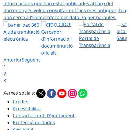
informacions que han estat publicades al llarg del
darrer any. Si voleu consultar notícies més antigues, feu
una cerca a l'Hemeroteca per data i/o per paraules.
CIDO:
Ajuda tramitació
Cercador
Portal de
Saluta
electrònica
d'informació i
Transparència
documentació
oficials
Anterior
Següent
1
2
3
Xarxes socials:
Crèdits
Accessibilitat
Contactar amb l'Ajuntament
Protecció de dades
Avís legal