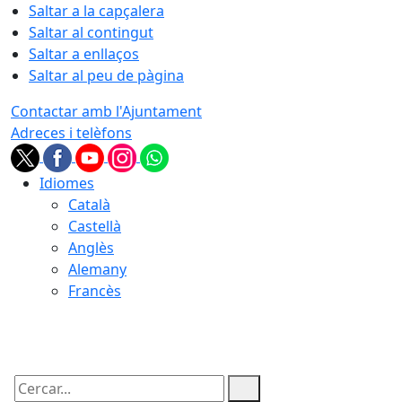
Saltar a la capçalera
Saltar al contingut
Saltar a enllaços
Saltar al peu de pàgina
Contactar amb l'Ajuntament
Adreces i telèfons
Idiomes
Català
Castellà
Anglès
Alemany
Francès
09.08.2026 | 05:43