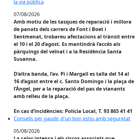
la via pública
07/08/2026
Amb motiu de les tasques de reparació i millora
de panots dels carrers de Font i Boet i
Sentmenat, trobareu afectacions al trànsit entre
el 10 i el 20 d’agost. Es mantindrà l’accés als
pàrquings del veïnat i a la Residència Santa
Susanna.
D’altra banda, l’av. Pi i Margall es talla del 14 al
16 d’agost entre el c. Santo Domingo i la plaça de
l’Àngel, per a la reparació del pas de vianants
amb relleu de la plaça.
En cas d’incidències: Policia Local, T. 93 865 41 41
Consells per gaudir d'un bon estiu amb seguretat
Consells per gaudir d'un bon estiu amb seguretat
05/08/2026
La calor intensa i els riscos associats que