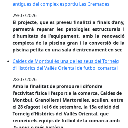
antigues del complex esportiu Les Cremades
29/07/2026
El projecte, que es preveu finalitzi a finals d’any,
permetrà reparar les patologies estructurals i
d'humitats de l'equipament, amb la renovació
completa de la piscina gran i la conversió de la
piscina petita en una sala d'entrenament en sec
Caldes de Montbui és una de les seus del Torneig d’Hi
Caldes de Montbui és una de les seus del Torneig
d’Històrics del Vallès Oriental de futbol comarcal
28/07/2026
Amb la finalitat de promoure i difondre
l’activitat física i l’esport a la comarca, Caldes de
Montbui, Granollers i Martorelles, acullen, entre
el 28 d’agost i el 6 de setembre, la 15a edició del
Torneig d’Històrics del Vallès Oriental, que
reuneix els equips de futbol de la comarca amb
75 anys o més història