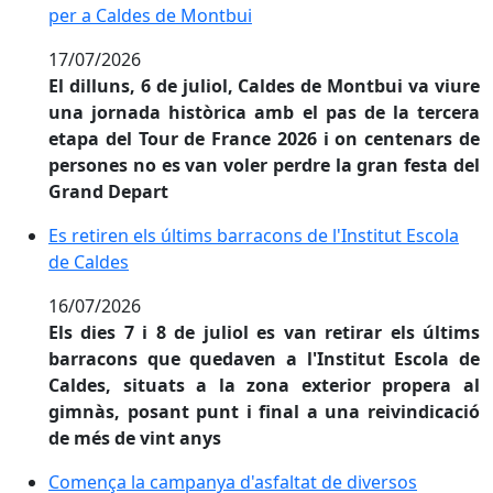
per a Caldes de Montbui
17/07/2026
El dilluns, 6 de juliol, Caldes de Montbui va viure
una jornada històrica amb el pas de la tercera
etapa del Tour de France 2026 i on centenars de
persones no es van voler perdre la gran festa del
Grand Depart
Es retiren els últims barracons de l'Institut Escola de
Es retiren els últims barracons de l'Institut Escola
de Caldes
16/07/2026
Els dies 7 i 8 de juliol es van retirar els últims
barracons que quedaven a l'Institut Escola de
Caldes, situats a la zona exterior propera al
gimnàs, posant punt i final a una reivindicació
de més de vint anys
Comença la campanya d'asfaltat de diversos carrers de
Comença la campanya d'asfaltat de diversos