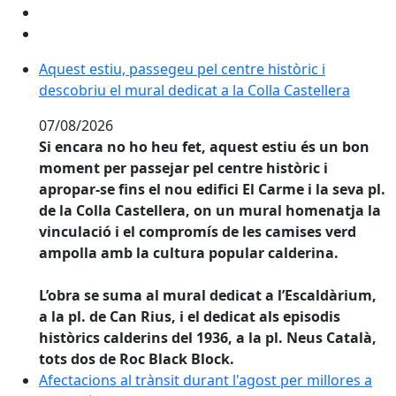
Aquest estiu, passegeu pel centre històric i descobriu 
Aquest estiu, passegeu pel centre històric i
descobriu el mural dedicat a la Colla Castellera
07/08/2026
Si encara no ho heu fet, aquest estiu és un bon
moment per passejar pel centre històric i
apropar-se fins el nou edifici El Carme i la seva pl.
de la Colla Castellera, on un mural homenatja la
vinculació i el compromís de les camises verd
ampolla amb la cultura popular calderina.
L’obra se suma al mural dedicat a l’Escaldàrium,
a la pl. de Can Rius, i el dedicat als episodis
històrics calderins del 1936, a la pl. Neus Català,
tots dos de Roc Black Block.
Afectacions al trànsit durant l'agost per millores a la 
Afectacions al trànsit durant l'agost per millores a