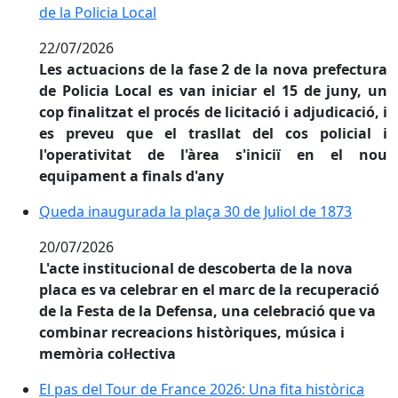
de la Policia Local
22/07/2026
Les actuacions de la fase 2 de la nova prefectura
de Policia Local es van iniciar el 15 de juny, un
cop finalitzat el procés de licitació i adjudicació, i
es preveu que el trasllat del cos policial i
l'operativitat de l'àrea s'iniciï en el nou
equipament a finals d'any
Queda inaugurada la plaça 30 de Juliol de 1873
Queda inaugurada la plaça 30 de Juliol de 1873
20/07/2026
L'acte institucional de descoberta de la nova
placa es va celebrar en el marc de la recuperació
de la Festa de la Defensa, una celebració que va
combinar recreacions històriques, música i
memòria col·lectiva
El pas del Tour de France 2026: Una fita històrica per
El pas del Tour de France 2026: Una fita històrica