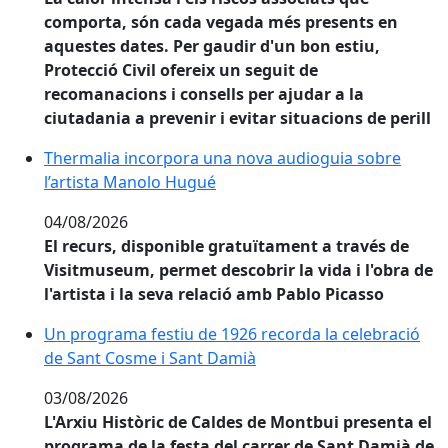
comporta, són cada vegada més presents en
aquestes dates. Per gaudir d'un bon estiu,
Protecció Civil ofereix un seguit de
recomanacions i consells per ajudar a la
ciutadania a prevenir i evitar situacions de perill
Thermalia incorpora una nova audioguia sobre l’art
Thermalia incorpora una nova audioguia sobre
l’artista Manolo Hugué
04/08/2026
El recurs, disponible gratuïtament a través de
Visitmuseum, permet descobrir la vida i l'obra de
l'artista i la seva relació amb Pablo Picasso
Un programa festiu de 1926 recorda la celebració de
Un programa festiu de 1926 recorda la celebració
de Sant Cosme i Sant Damià
03/08/2026
L'Arxiu Històric de Caldes de Montbui presenta el
programa de la festa del carrer de Sant Damià de