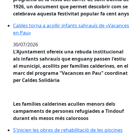
1926, un document que permet descobrir com se
celebrava aquesta festivitat popular fa cent anys
Caldes torna a acollir infants sahrauís de «Vacances 
Caldes torna a acollir infants sahrauís de «Vacances
en Pau»
30/07/2026
L'Ajuntament ofereix una rebuda institucional
als infants sahrauís que enguany passen l'estiu
al municipi, acollits per famílies calderines, en el
marc del programa “Vacances en Pau” coordinat
per Caldes Solidària
Les famílies calderines acullen menors dels
campaments de persones refugiades a Tindouf
durant els mesos més calorosos
S'inicien les obres de rehabilitació de les piscines a
S'inicien les obres de rehabilitació de les piscines