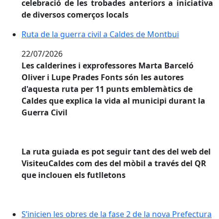
celebració de les trobades anteriors a iniciativa
de diversos comerços locals
Ruta de la guerra civil a Caldes de Montbui
Ruta de la guerra civil a Caldes de Montbui
22/07/2026
Les calderines i exprofessores Marta Barceló
Oliver i Lupe Prades Fonts són les autores
d'aquesta ruta per 11 punts emblemàtics de
Caldes que explica la vida al municipi durant la
Guerra Civil
La ruta guiada es pot seguir tant des del web del
VisiteuCaldes com des del mòbil a través del QR
que inclouen els futlletons
S’inicien les obres de la fase 2 de la nova Prefectura de
S’inicien les obres de la fase 2 de la nova Prefectura