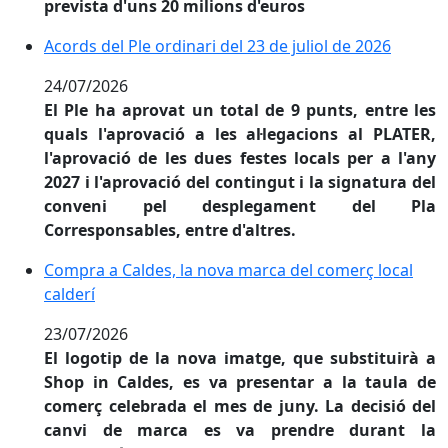
prevista d'uns 20 milions d'euros
Acords del Ple ordinari del 23 de juliol de 2026
Acords del Ple ordinari del 23 de juliol de 2026
24/07/2026
El Ple ha aprovat un total de 9 punts, entre les
quals l'aprovació a les al·legacions al PLATER,
l'aprovació de les dues festes locals per a l'any
2027 i l'aprovació del contingut i la signatura del
conveni pel desplegament del Pla
Corresponsables, entre d'altres.
Compra a Caldes, la nova marca del comerç local cald
Compra a Caldes, la nova marca del comerç local
calderí
23/07/2026
El logotip de la nova imatge, que substituirà a
Shop in Caldes, es va presentar a la taula de
comerç celebrada el mes de juny. La decisió del
canvi de marca es va prendre durant la