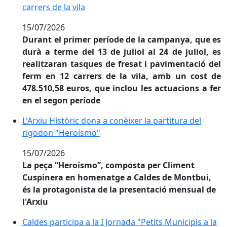
carrers de la vila
15/07/2026
Durant el primer període de la campanya, que es
durà a terme del 13 de juliol al 24 de juliol, es
realitzaran tasques de fresat i pavimentació del
ferm en 12 carrers de la vila, amb un cost de
478.510,58 euros, que inclou les actuacions a fer
en el segon període
L'Arxiu Històric dona a conèixer la partitura del rig
L'Arxiu Històric dona a conèixer la partitura del
rigodon "Heroísmo"
15/07/2026
La peça “Heroísmo”, composta per Climent
Cuspinera en homenatge a Caldes de Montbui,
és la protagonista de la presentació mensual de
l'Arxiu
Caldes participa a la I Jornada "Petits Municipis a la
Caldes participa a la I Jornada "Petits Municipis a la