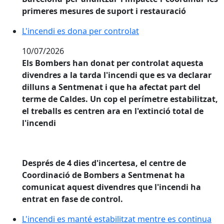
primeres mesures de suport i restauració
L'incendi es dona per controlat
L'incendi es dona per controlat
10/07/2026
Els Bombers han donat per controlat aquesta
divendres a la tarda l'incendi que es va declarar
dilluns a Sentmenat i que ha afectat part del
terme de Caldes. Un cop el perímetre estabilitzat,
el treballs es centren ara en l'extinció total de
l'incendi
Després de 4 dies d'incertesa, el centre de
Coordinació de Bombers a Sentmenat ha
comunicat aquest divendres que l'incendi ha
entrat en fase de control.
L'incendi es manté estabilitzat mentre es continua tre
L'incendi es manté estabilitzat mentre es continua