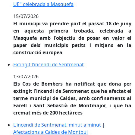
UE" celebrada a Masquefa
15/07/2026
El municipi va prendre part el passat 18 de juny
en aquesta primera trobada, celebrada a
Masquefa amb l'objectiu de posar en valor el
paper dels municipis petits i mitjans en la
construcció europea
Extingit l'incendi de Sentmenat
Extingit l'incendi de Sentmenat
13/07/2026
Els Cos de Bombers ha notificat que dona per
extingit l'incendi de Sentmenat que ha afectat el
terme municipi de Caldes, amb confinaments al
Farell i Sant Sebastià de Montmajor, i que ha
cremat més de 200 hectàrees
L'incendi de Sentmenat, minut a minut | Afectacions
L'incendi de Sentmenat, minut a minut |
Afectacions a Caldes de Montbui