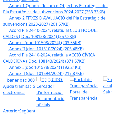
Annex 1 Quadre Resum d'Objectius Estratègics del
Pla Estratègics de subvencions 2024-2027
(253.33KB)
Annex 2 FITXES D'AVALUACIÓ del Pla Estratègic de
subvencions 2023-2027
(261.57KB)
Acord Ple 24-10-2024, relatiu al CLUB HOQUEI
CALDES ( Doc. 108138/2024)
(357.2KB)
Annex I (doc 101508/2024)
(203.55KB)
Annex II (doc. 101510/2024)
(205.48KB)
Acord Ple 24-10-2024, relatiu a ACCIÓ CÍVICA
CALDERINA ( Doc. 108143/2024)
(371.57KB)
Annex I (doc 101578/2024)
(192.21KB)
Annex II (doc. 101594/2024)
(217.87KB)
CIDO:
Ajuda tramitació
Cercador
Portal de
Saluta
electrònica
d'informació i
Transparència
documentació
oficials
Anterior
Següent