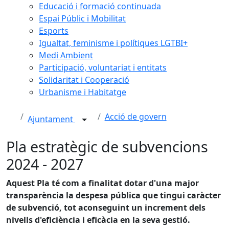
Educació i formació continuada
Espai Públic i Mobilitat
Esports
Igualtat, feminisme i polítiques LGTBI+
Medi Ambient
Participació, voluntariat i entitats
Solidaritat i Cooperació
Urbanisme i Habitatge
Acció de govern
Ajuntament
Pla estratègic de subvencions
2024 - 2027
Aquest Pla té com a finalitat dotar d'una major
transparència la despesa pública que tingui caràcter
de subvenció, tot aconseguint un increment dels
nivells d'eficiència i eficàcia en la seva gestió.