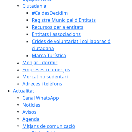
Ciutadania
#CaldesDecidim
Registre Municipal d'Entitats
Recursos per a entitats
Entitats i associacions
Crides de voluntariat i col.laboració
ciutadana
Marca Turística
Menjar i dormir
Empreses i comerços
Mercat no sedentari
Adreces i telèfons
Actualitat
Canal WhatsApp
Notícies
Avisos
Agenda
Mitjans de comunicació