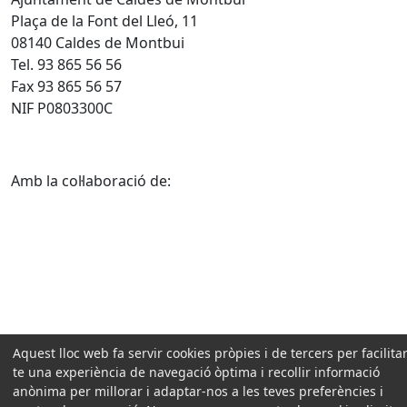
Plaça de la Font del Lleó, 11
08140 Caldes de Montbui
Tel. 93 865 56 56
Fax 93 865 56 57
NIF P0803300C
Amb la col·laboració de:
Aquest lloc web fa servir cookies pròpies i de tercers per facilitar
te una experiència de navegació òptima i recollir informació
anònima per millorar i adaptar-nos a les teves preferències i