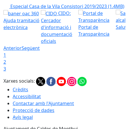
Especial Casa de la Vila Consistori 2019/2023
(1.4MB)
CIDO:
Ajuda tramitació
Cercador
Portal de
Saluta
electrònica
d'informació i
Transparència
documentació
oficials
Anterior
Següent
1
2
3
Xarxes socials:
Crèdits
Accessibilitat
Contactar amb l'Ajuntament
Protecció de dades
Avís legal
Ajuntament de Caldes de Montbui