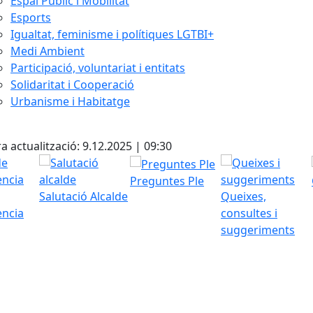
Espai Públic i Mobilitat
Esports
Igualtat, feminisme i polítiques LGTBI+
Medi Ambient
Participació, voluntariat i entitats
Solidaritat i Cooperació
Urbanisme i Habitatge
cebook
X
a actualització: 9.12.2025 | 09:30
Preguntes Ple
Salutació Alcalde
Queixes,
ència
consultes i
suggeriments