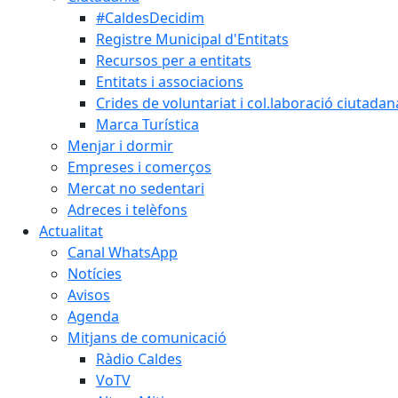
#CaldesDecidim
Registre Municipal d'Entitats
Recursos per a entitats
Entitats i associacions
Crides de voluntariat i col.laboració ciutadan
Marca Turística
Menjar i dormir
Empreses i comerços
Mercat no sedentari
Adreces i telèfons
Actualitat
Canal WhatsApp
Notícies
Avisos
Agenda
Mitjans de comunicació
Ràdio Caldes
VoTV