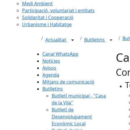
Medi Ambient
Participació, voluntariat i entitats
Solidaritat i Cooperació
Urbanisme i Habitatge
But
Actualitat
Butlletins
Ca
Canal WhatsApp
Notícies
Avisos
Con
Agenda
Mitjans de comunicació
T
Butlletins
Butlletí municipal - "Casa
de la Vila"
Butlletí de
Desenvolupament
Econòmic Local