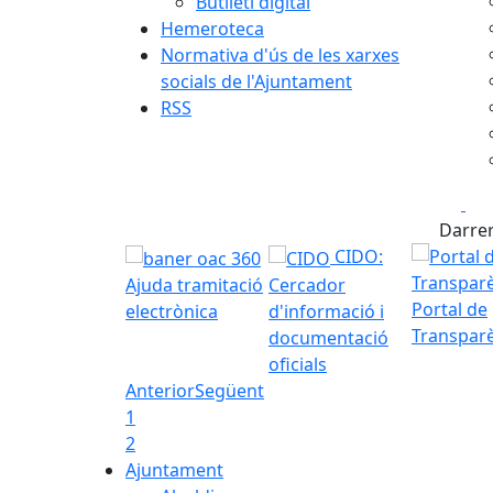
Butlletí digital
Hemeroteca
Normativa d'ús de les xarxes
socials de l'Ajuntament
RSS
Fa
Darrer
CIDO:
Ajuda tramitació
Cercador
Portal de
electrònica
d'informació i
Transpar
documentació
oficials
Anterior
Següent
1
2
Ajuntament