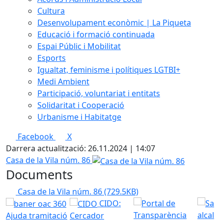
Cultura
Desenvolupament econòmic | La Piqueta
Educació i formació continuada
Espai Públic i Mobilitat
Esports
Igualtat, feminisme i polítiques LGTBI+
Medi Ambient
Participació, voluntariat i entitats
Solidaritat i Cooperació
Urbanisme i Habitatge
Facebook
X
Darrera actualització: 26.11.2024 | 14:07
Casa de la Vila núm. 86
Documents
Casa de la Vila núm. 86
(729.5KB)
CIDO:
Ajuda tramitació
Cercador