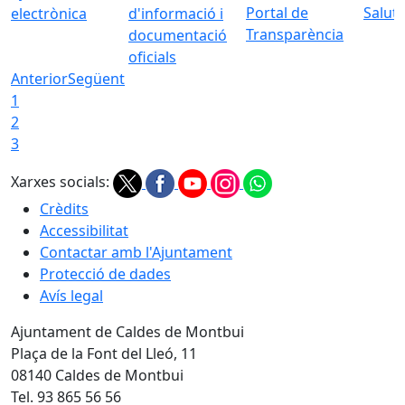
Portal de
Saluta
electrònica
d'informació i
Transparència
documentació
oficials
Anterior
Següent
1
2
3
Xarxes socials:
Crèdits
Accessibilitat
Contactar amb l'Ajuntament
Protecció de dades
Avís legal
Ajuntament de Caldes de Montbui
Plaça de la Font del Lleó, 11
08140 Caldes de Montbui
Tel. 93 865 56 56