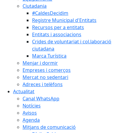
Ciutadania
#CaldesDecidim
Registre Municipal d'Entitats
Recursos per a entitats
Entitats i associacions
Crides de voluntariat i col.laboració
ciutadana
Marca Turística
Menjar i dormir
Empreses i comerços
Mercat no sedentari
Adreces i telèfons
Actualitat
Canal WhatsApp
Notícies
Avisos
Agenda
Mitjans de comunicació