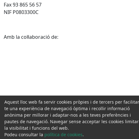
Fax 93 865 56 57
NIF P0803300C
Amb la col·laboració de:
Aquest lloc web fa servir cookies pròpies i de tercers per facilitar
te una experiència de navegació òptima i recollir informació
anònima per millorar i adaptar-nos a les teves preferències i
pautes de navegació. Navegar sense acceptar les cookies limita
la visibilitat i funcions del web.
Podeu consultar la
política de cookies
.