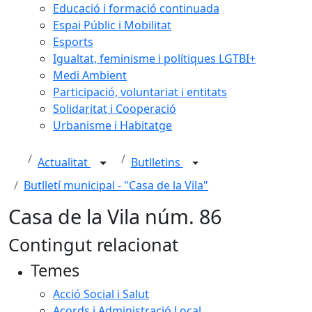
Educació i formació continuada
Espai Públic i Mobilitat
Esports
Igualtat, feminisme i polítiques LGTBI+
Medi Ambient
Participació, voluntariat i entitats
Solidaritat i Cooperació
Urbanisme i Habitatge
Actualitat
Butlletins
Butlletí municipal - "Casa de la Vila"
Casa de la Vila núm. 86
Contingut relacionat
Temes
Acció Social i Salut
Acords i Administració Local