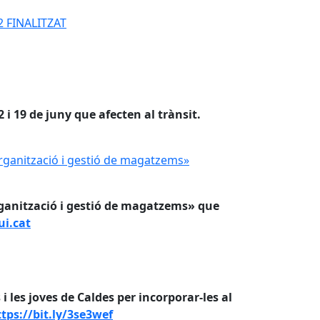
22 FINALITZAT
 i 19 de juny que afecten al trànsit.
rganització i gestió de magatzems»
rganització i gestió de magatzems»
rganització i gestió de magatzems» que
i.cat
i les joves de Caldes per incorporar-les al
tps://bit.ly/3se3wef