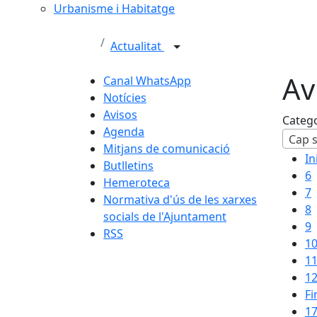
Urbanisme i Habitatge
Actualitat
Av
Canal WhatsApp
Notícies
Avisos
Categ
Agenda
Cap s
Mitjans de comunicació
In
Butlletins
6
Hemeroteca
7
Normativa d'ús de les xarxes
8
socials de l'Ajuntament
9
RSS
1
1
1
Fi
17