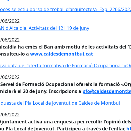
océs selectiu borsa de treball d'arquitecte/a- Exp. 2266/20
/06/2022
N d'Alcaldia. Activitats del 12 i 19 de juny
/06/2022
alcaldia ha emès el Ban amb motiu de les activitats del 12
onsulteu-lo a
www.caldesdemontbui.cat
va data de l'oferta formativa de Formació Ocupacional: «O
va data de l'oferta formativa de Formació Ocupacional: «O
/06/2022
 Servei de Formació Ocupacional ofereix la formació «O
iniciarà el 20 de juny. Inscripcions a
pfo@caldesdemontbu
questa del Pla Local de Joventut de Caldes de Montbui
questa del Pla Local de Joventut de Caldes de Montbui
/06/2022
Ajuntament activa una enquesta per recollir l'opinió dels 
u Pla Local de Joventut. Participeu a través de l'enllaç
ht