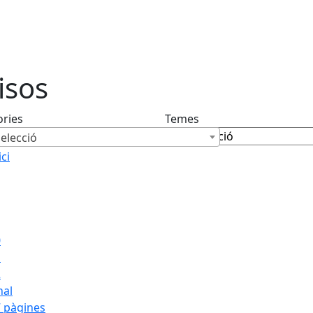
isos
ories
Temes
elecció
ici
0
1
2
nal
 pàgines