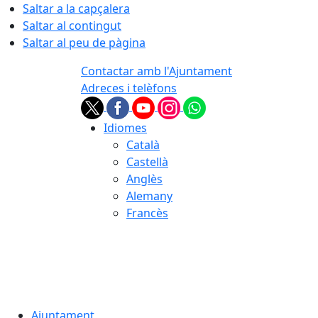
Saltar a la capçalera
Saltar al contingut
Saltar al peu de pàgina
Contactar amb l'Ajuntament
Adreces i telèfons
Idiomes
Català
Castellà
Anglès
Alemany
Francès
07.08.2026 | 17:12
Ajuntament