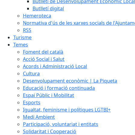
Butlletí de Desenvolupament Econòmic Local
Butlletí digital
Hemeroteca
Normativa d'ús de les xarxes socials de l'Ajunta
RSS
Turisme
Temes
Foment del català
Acció Social i Salut
Acords i Administració Local
Cultura
Desenvolupament econòmic | La Piqueta
Educació i formació continuada
Espai Públic i Mobilitat
Esports
Igualtat, feminisme i polítiques LGTBI+
Medi Ambient
Participació, voluntariat i entitats
Solidaritat i Cooperació