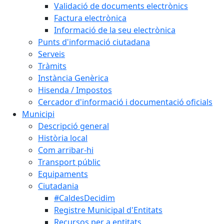
Validació de documents electrònics
Factura electrònica
Informació de la seu electrònica
Punts d'informació ciutadana
Serveis
Tràmits
Instància Genèrica
Hisenda / Impostos
Cercador d'informació i documentació oficials
Municipi
Descripció general
Història local
Com arribar-hi
Transport públic
Equipaments
Ciutadania
#CaldesDecidim
Registre Municipal d'Entitats
Recursos per a entitats