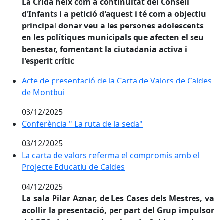
La Crida neix com a continuïtat del Consell
d'Infants i a petició d'aquest i té com a objectiu
principal donar veu a les persones adolescents
en les polítiques municipals que afecten el seu
benestar, fomentant la ciutadania activa i
l'esperit crític
Acte de presentació de la Carta de Valors de Caldes 
Acte de presentació de la Carta de Valors de Caldes
de Montbui
03/12/2025
Conferència " La ruta de la seda"
Conferència " La ruta de la seda"
03/12/2025
La carta de valors referma el compromís amb el Proje
La carta de valors referma el compromís amb el
Projecte Educatiu de Caldes
04/12/2025
La sala Pilar Aznar, de Les Cases dels Mestres, va
acollir la presentació, per part del Grup impulsor