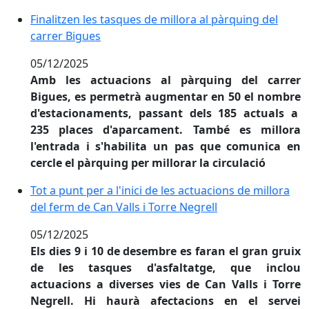
Finalitzen les tasques de millora al pàrquing del carr
Finalitzen les tasques de millora al pàrquing del
carrer Bigues
05/12/2025
Amb les actuacions al pàrquing del carrer
Bigues, es permetrà augmentar en 50 el nombre
d'estacionaments, passant dels 185 actuals a
235 places d'aparcament. També es millora
l'entrada i s'habilita un pas que comunica en
cercle el pàrquing per millorar la circulació
Tot a punt per a l'inici de les actuacions de millora de
Tot a punt per a l'inici de les actuacions de millora
del ferm de Can Valls i Torre Negrell
05/12/2025
Els dies 9 i 10 de desembre es faran el gran gruix
de les tasques d'asfaltatge, que inclou
actuacions a diverses vies de Can Valls i Torre
Negrell. Hi haurà afectacions en el servei