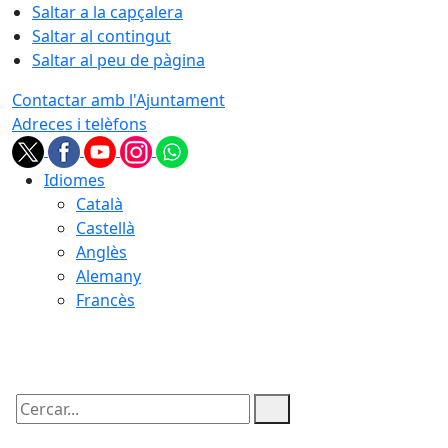
Saltar a la capçalera
Saltar al contingut
Saltar al peu de pàgina
Contactar amb l'Ajuntament
Adreces i telèfons
Idiomes
Català
Castellà
Anglès
Alemany
Francès
08.08.2026 | 21:15
Cercar: