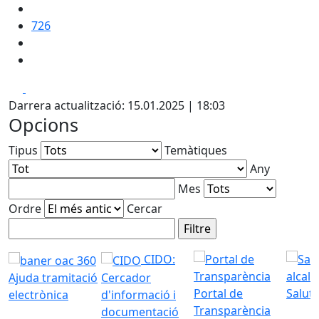
726
Facebook
X
Darrera actualització: 15.01.2025 | 18:03
Opcions
Tipus
Temàtiques
Any
Mes
Ordre
Cercar
CIDO:
Ajuda tramitació
Cercador
Portal de
Saluta
electrònica
d'informació i
Transparència
documentació