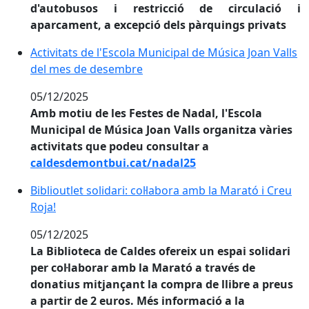
d'autobusos i restricció de circulació i
aparcament, a excepció dels pàrquings privats
Activitats de l'Escola Municipal de Música Joan Valls
Activitats de l'Escola Municipal de Música Joan Valls
del mes de desembre
05/12/2025
Amb motiu de les Festes de Nadal, l'Escola
Municipal de Música Joan Valls organitza vàries
activitats que podeu consultar a
caldesdemontbui.cat/nadal25
Biblioutlet solidari: col·labora amb la Marató i Creu Ro
Biblioutlet solidari: col·labora amb la Marató i Creu
Roja!
05/12/2025
La Biblioteca de Caldes ofereix un espai solidari
per col·laborar amb la Marató a través de
donatius mitjançant la compra de llibre a preus
a partir de 2 euros. Més informació a la