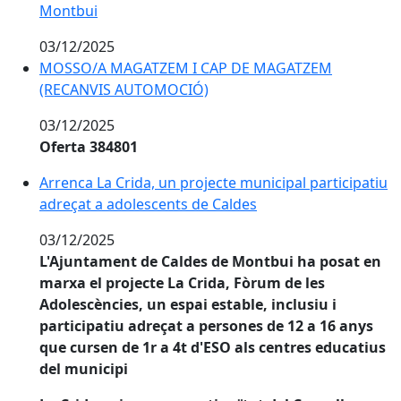
Montbui
03/12/2025
MOSSO/A MAGATZEM I CAP DE MAGATZEM
(RECANVIS AUTOMOCIÓ)
03/12/2025
Oferta 384801
Arrenca La Crida, un projecte municipal participatiu 
Arrenca La Crida, un projecte municipal participatiu
adreçat a adolescents de Caldes
03/12/2025
L'Ajuntament de Caldes de Montbui ha posat en
marxa el projecte La Crida, Fòrum de les
Adolescències, un espai estable, inclusiu i
participatiu adreçat a persones de 12 a 16 anys
que cursen de 1r a 4t d'ESO als centres educatius
del municipi