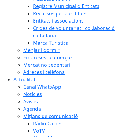
Registre Municipal d'Entitats
Recursos per a entitats
Entitats i associacions
Crides de voluntariat i col.laboració
ciutadana
Marca Turística
Menjar i dormir
Empreses i comerços
Mercat no sedentari
Adreces i telèfons
Actualitat
Canal WhatsApp
Notícies
Avisos
Agenda
Mitjans de comunicació
Ràdio Caldes
VoTV