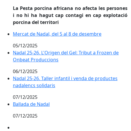
La Pesta porcina africana no afecta les persones
i no hi ha hagut cap contagi en cap explotació
porcina del territori
Mercat de Nadal, del 5 al 8 de desembre
Mercat de Nadal, del 5 al 8 de desembre
05/12/2025
Nadal 25-26. L'Origen del Gel: Tribut a Frozen de On
Nadal 25-26. L'Origen del Gel: Tribut a Frozen de
Onbeat Produccions
06/12/2025
Nadal 25-26. Taller infantil i venda de productes nadal
Nadal 25-26. Taller infantil i venda de productes
nadalencs solidaris
07/12/2025
Ballada de Nadal
Ballada de Nadal
07/12/2025