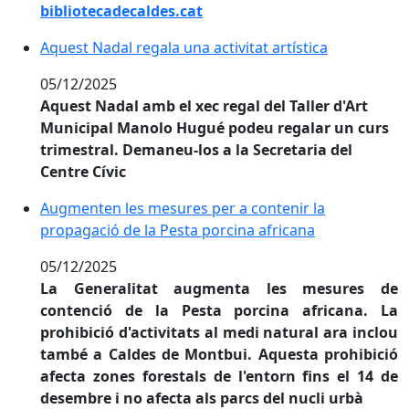
bibliotecadecaldes.cat
Aquest Nadal regala una activitat artística
Aquest Nadal regala una activitat artística
05/12/2025
Aquest Nadal amb el xec regal del Taller d'Art
Municipal Manolo Hugué podeu regalar un curs
trimestral. Demaneu-los a la Secretaria del
Centre Cívic
Augmenten les mesures per a contenir la propagació 
Augmenten les mesures per a contenir la
propagació de la Pesta porcina africana
05/12/2025
La Generalitat augmenta les mesures de
contenció de la Pesta porcina africana. La
prohibició d'activitats al medi natural ara inclou
també a Caldes de Montbui. Aquesta prohibició
afecta zones forestals de l'entorn fins el 14 de
desembre i no afecta als parcs del nucli urbà