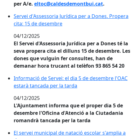
per A/e.
eltoc@caldesdemontbui.cat
.
Servei d'Assessoria Jurídica per a Dones. Propera cit
Servei d'Assessoria Jurídica per a Dones. Propera
cita: 15 de desembre
04/12/2025
El Servei d'Assessoria Jurídica per a Dones té la
seva propera cita el dilluns 15 de desembre. Les
dones que vulguin fer consultes, han de
demanar hora trucant al telèfon 93 865 54 20
Informació de Servei: el dia 5 de desembre l'OAC esta
Informació de Servei: el dia 5 de desembre l'OAC
estarà tancada per la tarda
04/12/2025
L'Ajuntament informa que el proper dia 5 de
desembre l'Oficina d'Atenció a la Ciutadania
romandrà tancada per la tarda
El servei municipal de natació escolar s'amplia a dos 
El servei municipal de natació escolar s'amplia a