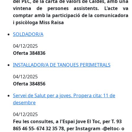
del PEC, de la carta de valors de Caldes, amb una
vintena de persones assistents. L'acte va
comptar amb la participació de la comunicadora
i psicòloga Miss Raisa
SOLDADOR/A
04/12/2025
Oferta 384836
INSTAL·LADOR/A DE TANQUES PERIMETRALS
04/12/2025
Oferta 384856
Servei de Salut per a joves. Propera cita: 11 de dese
Servei de Salut per a joves. Propera cita: 11 de
desembre
04/12/2025
Feu les consultes, a l'Espai Jove El Toc, per T. 93
865 46 55- 674 32 35 78, per Instagram -@eltoc- o