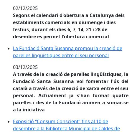
02/12/2025
Segons el calendari d'obertura a Catalunya dels
establiments comercials en diumenge i dies
festius, durant els dies 6, 7, 14, 21 i 28 de
desembre es permet l'obertura comercial
La Fundació Santa Susanna promou la creació de parel
La Fundació Santa Susanna promou la creació de
parelles lingüístiques entre el seu personal
03/12/2025
A través de la creació de parelles lingüístiques, la
Fundació Santa Susanna vol fomentar l'ús del
català a través de la creació de xarxa entre el seu
personal. Actualment ja s'han format quatre
parelles i des de la Fundació animen a sumar-se
a la iniciativa
Exposició “Consum Conscient” fins al 10 de desembre 
Exposició “Consum Conscient” fins al 10 de
desembre a la Biblioteca Municipal de Caldes de