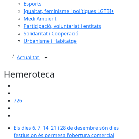
Esports
Igualtat, feminisme i polítiques LGTBI+
Medi Ambient
Participació, voluntariat i entitats
Solidaritat i Cooperació
Urbanisme i Habitatge
Actualitat
Hemeroteca
726
Els dies 6, 7, 14, 21 i 28 de desembre són dies festiu
Els dies 6, 7, 14, 21 i 28 de desembre són dies
festius on és permesa l'obertura comercial