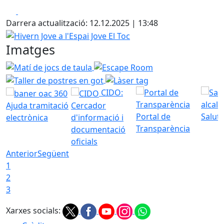
Facebook
X
Darrera actualització: 12.12.2025 | 13:48
Hivern Jove a l'Espai Jove El Toc
Imatges
Matí de jocs de taula
Escape Room
Taller de postres e
Làser tag
CIDO:
Ajuda tramitació
Cercador
Portal de
Saluta
electrònica
d'informació i
Transparència
documentació
oficials
Anterior
Següent
1
2
3
Xarxes socials: