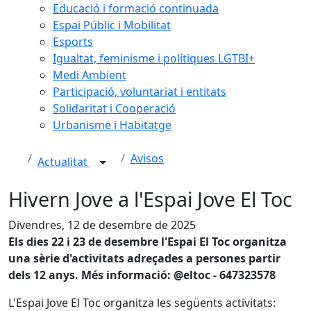
Educació i formació continuada
Espai Públic i Mobilitat
Esports
Igualtat, feminisme i polítiques LGTBI+
Medi Ambient
Participació, voluntariat i entitats
Solidaritat i Cooperació
Urbanisme i Habitatge
Avisos
Actualitat
Hivern Jove a l'Espai Jove El Toc
Divendres, 12 de desembre de 2025
Els dies 22 i 23 de desembre l'Espai El Toc organitza
una sèrie d'activitats adreçades a persones partir
dels 12 anys. Més informació: @eltoc - 647323578
L'Espai Jove El Toc organitza les següents activitats: