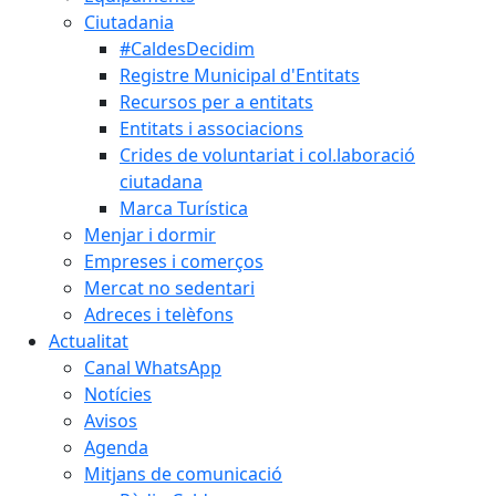
Ciutadania
#CaldesDecidim
Registre Municipal d'Entitats
Recursos per a entitats
Entitats i associacions
Crides de voluntariat i col.laboració
ciutadana
Marca Turística
Menjar i dormir
Empreses i comerços
Mercat no sedentari
Adreces i telèfons
Actualitat
Canal WhatsApp
Notícies
Avisos
Agenda
Mitjans de comunicació