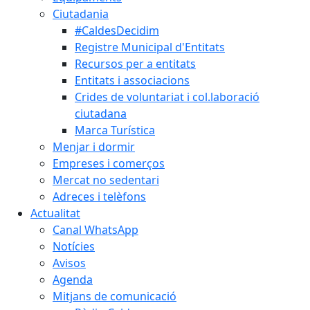
Ciutadania
#CaldesDecidim
Registre Municipal d'Entitats
Recursos per a entitats
Entitats i associacions
Crides de voluntariat i col.laboració
ciutadana
Marca Turística
Menjar i dormir
Empreses i comerços
Mercat no sedentari
Adreces i telèfons
Actualitat
Canal WhatsApp
Notícies
Avisos
Agenda
Mitjans de comunicació