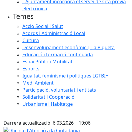
L'Ajuntament incorpora el servei de Cita prèvia
electrònica
Temes
Acció Social i Salut
Acords i Administració Local
Cultura
Desenvolupament econòmic | La Piqueta
Educació i formació continuada
Espai Públic i Mobilitat
Esports
Igualtat, feminisme i polítiques LGTBI+
Medi Ambient
Participació, voluntariat i entitats
Solidaritat i Cooperació
Urbanisme i Habitatge
Facebook
X
Darrera actualització: 6.03.2026 | 19:06
Oficina d'Atenció a la Ciutadania