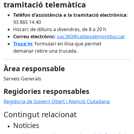
tramitació telemàtica
Telèfon d'assistència a la tramitació electrònica
:
93 865 14 40
Horari: de dilluns a divendres, de 8 a 20 h
Correu electrònic:
oac36
0@caldesdemontbui.cat
Truca'm
: formulari en línia que permet
demanar rebre una trucada.
Àrea responsable
Serveis Generals
Regidories responsables
Regidoria de Govern Obert i Atenció Ciutadana
Contingut relacionat
Notícies