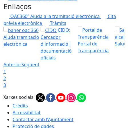
Enllaços
OAC360º Ajuda a la tramitació electrònica
Cita
prèvia electrònica
Tràmits
CIDO:
Ajuda tramitació
Cercador
Portal de
Saluta
electrònica
d'informació i
Transparència
documentació
oficials
Anterior
Següent
1
2
3
Xarxes socials:
Crèdits
Accessibilitat
Contactar amb l'Ajuntament
Protecció de dades