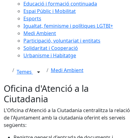
Educació i formació continuada
Espai Públic i Mobilitat
Esports
Igualtat, feminisme i polítiques LGTBI+
Medi Ambient
Participació, voluntariat i entitats
Solidaritat i Cooperació
Urbanisme i Habitatge
Medi Ambient
Temes
Oficina d'Atenció a la
Ciutadania
L'Oficina d'Atenció a la Ciutadania centralitza la relació
de l'Ajuntament amb la ciutadania oferint els serveis
següents:
Registre general d'entrada de documents i