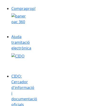
Compraprop!
Ajuda tramitació electrònica
Ajuda
tramitació
electrònica
CIDO: Cercador d'informació i documentació oficials
CIDO:
Cercador
d'informació
i
documentació
oficials