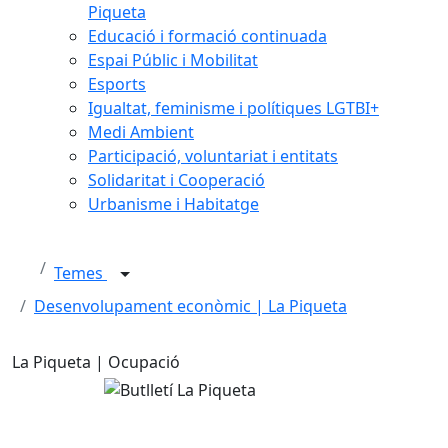
Piqueta
Educació i formació continuada
Espai Públic i Mobilitat
Esports
Igualtat, feminisme i polítiques LGTBI+
Medi Ambient
Participació, voluntariat i entitats
Solidaritat i Cooperació
Urbanisme i Habitatge
Temes
Desenvolupament econòmic | La Piqueta
La Piqueta | Ocupació