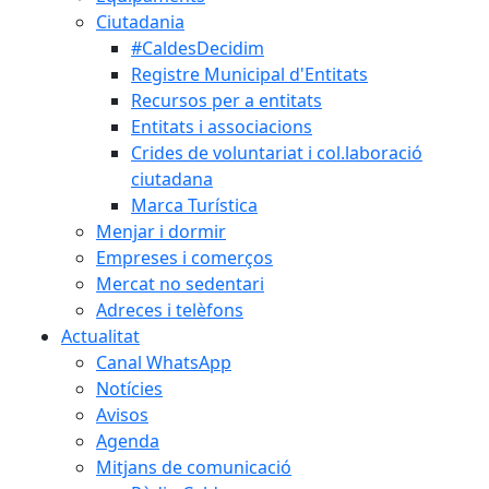
Ciutadania
#CaldesDecidim
Registre Municipal d'Entitats
Recursos per a entitats
Entitats i associacions
Crides de voluntariat i col.laboració
ciutadana
Marca Turística
Menjar i dormir
Empreses i comerços
Mercat no sedentari
Adreces i telèfons
Actualitat
Canal WhatsApp
Notícies
Avisos
Agenda
Mitjans de comunicació