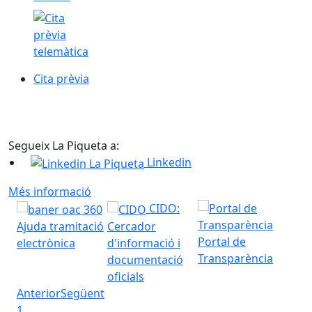
Cita prèvia
Cita prèvia
Segueix La Piqueta a:
Linkedin
Més informació
CIDO:
Ajuda tramitació
Cercador
Portal de
Salu
electrònica
d'informació i
Transparència
documentació
oficials
Anterior
Següent
1