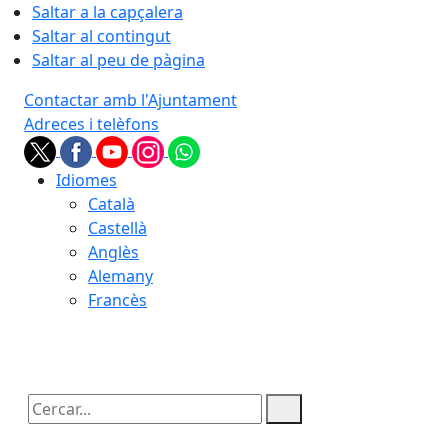
Saltar a la capçalera
Saltar al contingut
Saltar al peu de pàgina
Contactar amb l'Ajuntament
Adreces i telèfons
Idiomes
Català
Castellà
Anglès
Alemany
Francès
10.08.2026 | 20:33
Cercar: