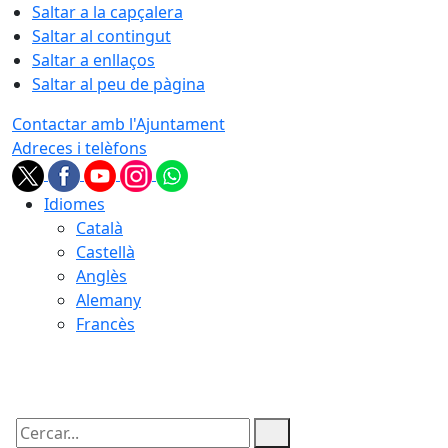
Saltar a la capçalera
Saltar al contingut
Saltar a enllaços
Saltar al peu de pàgina
Contactar amb l'Ajuntament
Adreces i telèfons
Idiomes
Català
Castellà
Anglès
Alemany
Francès
08.08.2026 | 21:18