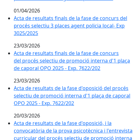
01/04/2026
Acta de resultats finals de la fase de concurs del proc
Acta de resultats finals de la fase de concurs del
procés selectiu 3 places agent policia local- Exp
3025/2025
23/03/2026
Acta de resultats finals de la fase de concurs del pr
Acta de resultats finals de la fase de concurs
del procés selectiu de promoció interna d'1 plaça
de caporal OPO 2025 - Exp. 7622/202
23/03/2026
Acta de resultats de la fase d'oposició del procés se
Acta de resultats de la fase d'oposició del procés
selectiu de promoció interna d'1 plaça de caporal
OPO 2025 - Exp. 7622/202
20/03/2026
Acta de resultats de la fase d'oposició, i la convocatò
Acta de resultats de la fase d'oposició, i la
convocatòria de la prova psicotècnica i l'entrevista
curricular del procés selectiu de promoció interna