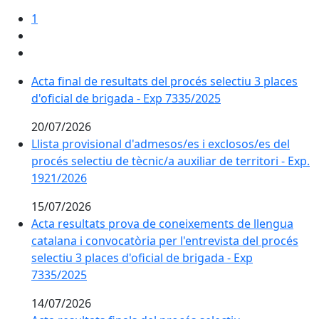
1
Acta final de resultats del procés selectiu 3 places d'
Acta final de resultats del procés selectiu 3 places
d'oficial de brigada - Exp 7335/2025
20/07/2026
Llista provisional d'admesos/es i exclosos/es del procé
Llista provisional d'admesos/es i exclosos/es del
procés selectiu de tècnic/a auxiliar de territori - Exp.
1921/2026
15/07/2026
Acta resultats prova de coneixements de llengua catala
Acta resultats prova de coneixements de llengua
catalana i convocatòria per l'entrevista del procés
selectiu 3 places d'oficial de brigada - Exp
7335/2025
14/07/2026