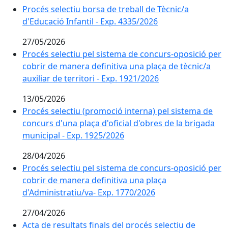
Procés selectiu borsa de treball de Tècnic/a d'Educaci
Procés selectiu borsa de treball de Tècnic/a
d'Educació Infantil - Exp. 4335/2026
27/05/2026
Procés selectiu pel sistema de concurs-oposició per co
Procés selectiu pel sistema de concurs-oposició per
cobrir de manera definitiva una plaça de tècnic/a
auxiliar de territori - Exp. 1921/2026
13/05/2026
Procés selectiu (promoció interna) pel sistema de conc
Procés selectiu (promoció interna) pel sistema de
concurs d'una plaça d'oficial d'obres de la brigada
municipal - Exp. 1925/2026
28/04/2026
Procés selectiu pel sistema de concurs-oposició per c
Procés selectiu pel sistema de concurs-oposició per
cobrir de manera definitiva una plaça
d'Administratiu/va- Exp. 1770/2026
27/04/2026
Acta de resultats finals del procés selectiu de promo
Acta de resultats finals del procés selectiu de