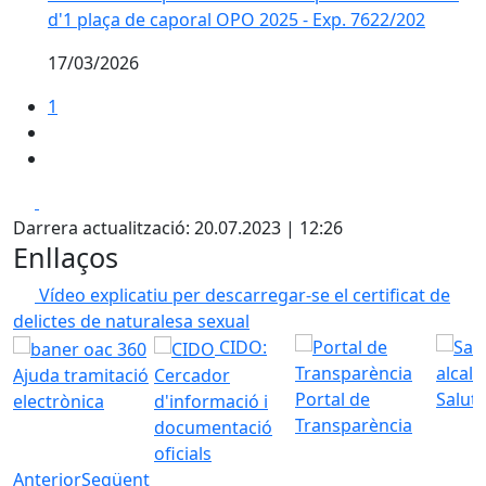
d'1 plaça de caporal OPO 2025 - Exp. 7622/202
17/03/2026
1
Facebook
X
Darrera actualització: 20.07.2023 | 12:26
Enllaços
Vídeo explicatiu per descarregar-se el certificat de
delictes de naturalesa sexual
CIDO:
Ajuda tramitació
Cercador
Portal de
Saluta
electrònica
d'informació i
Transparència
documentació
oficials
Anterior
Següent