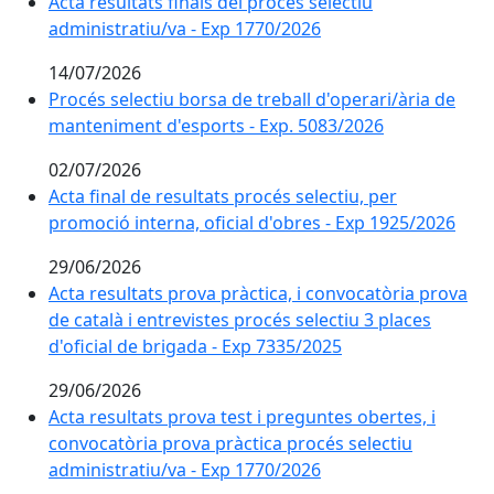
Acta resultats finals del procés selectiu administrati
Acta resultats finals del procés selectiu
administratiu/va - Exp 1770/2026
14/07/2026
Procés selectiu borsa de treball d'operari/ària de ma
Procés selectiu borsa de treball d'operari/ària de
manteniment d'esports - Exp. 5083/2026
02/07/2026
Acta final de resultats procés selectiu, per promoció i
Acta final de resultats procés selectiu, per
promoció interna, oficial d'obres - Exp 1925/2026
29/06/2026
Acta resultats prova pràctica, i convocatòria prova de 
Acta resultats prova pràctica, i convocatòria prova
de català i entrevistes procés selectiu 3 places
d'oficial de brigada - Exp 7335/2025
29/06/2026
Acta resultats prova test i preguntes obertes, i convo
Acta resultats prova test i preguntes obertes, i
convocatòria prova pràctica procés selectiu
administratiu/va - Exp 1770/2026