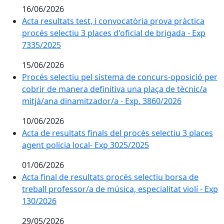
16/06/2026
Acta resultats test, i convocatòria prova pràctica proc
Acta resultats test, i convocatòria prova pràctica
procés selectiu 3 places d'oficial de brigada - Exp
7335/2025
15/06/2026
Procés selectiu pel sistema de concurs-oposició per c
Procés selectiu pel sistema de concurs-oposició per
cobrir de manera definitiva una plaça de tècnic/a
mitjà/ana dinamitzador/a - Exp. 3860/2026
10/06/2026
Acta de resultats finals del procés selectiu 3 places a
Acta de resultats finals del procés selectiu 3 places
agent policia local- Exp 3025/2025
01/06/2026
Acta final de resultats procés selectiu borsa de trebal
Acta final de resultats procés selectiu borsa de
treball professor/a de música, especialitat violí - Exp
130/2026
29/05/2026