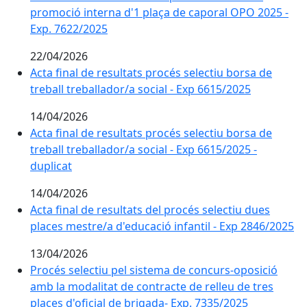
promoció interna d'1 plaça de caporal OPO 2025 -
Exp. 7622/2025
22/04/2026
Acta final de resultats procés selectiu borsa de trebal
Acta final de resultats procés selectiu borsa de
treball treballador/a social - Exp 6615/2025
14/04/2026
Acta final de resultats procés selectiu borsa de trebal
Acta final de resultats procés selectiu borsa de
treball treballador/a social - Exp 6615/2025 -
duplicat
14/04/2026
Acta final de resultats del procés selectiu dues place
Acta final de resultats del procés selectiu dues
places mestre/a d'educació infantil - Exp 2846/2025
13/04/2026
Procés selectiu pel sistema de concurs-oposició amb la
Procés selectiu pel sistema de concurs-oposició
amb la modalitat de contracte de relleu de tres
places d'oficial de brigada- Exp. 7335/2025