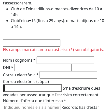
t’assessorarem.
Club de Feina: dilluns-dimecres-divendres de 10 a
14h.
ClubFeina+16 (fins a 29 anys): dimarts-dijous de 10
a 14h.
No omplir
Els camps marcats amb un asterisc (*) són obligatoris.
Nom i cognoms
*
DNI
*
Correu electrònic
*
Correu electrònic (còpia)
S'ha d'escriure dues
vegades per assegurar que l'escrivim correctament.
Número d'oferta que t'interessa
*
Recorda: has d'estar