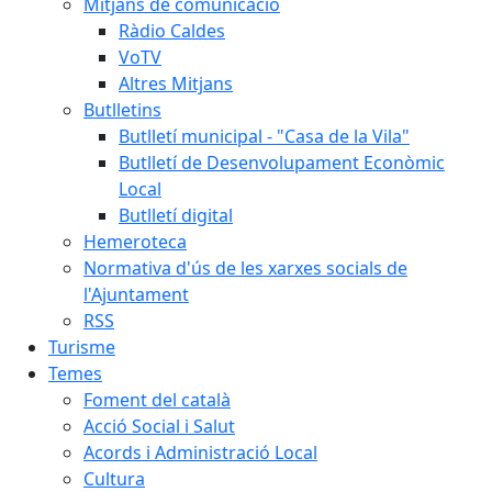
Mitjans de comunicació
Ràdio Caldes
VoTV
Altres Mitjans
Butlletins
Butlletí municipal - "Casa de la Vila"
Butlletí de Desenvolupament Econòmic
Local
Butlletí digital
Hemeroteca
Normativa d'ús de les xarxes socials de
l'Ajuntament
RSS
Turisme
Temes
Foment del català
Acció Social i Salut
Acords i Administració Local
Cultura