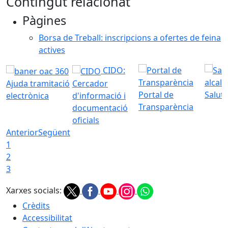
Contingut relacionat
Pàgines
Borsa de Treball: inscripcions a ofertes de feina
actives
CIDO:
Ajuda tramitació
Cercador
Portal de
Saluta
electrònica
d'informació i
Transparència
documentació
oficials
Anterior
Següent
1
2
3
Xarxes socials:
Crèdits
Accessibilitat