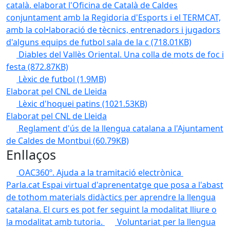
català. elaborat l'Oficina de Català de Caldes
conjuntament amb la Regidoria d'Esports i el TERMCAT,
amb la col•laboració de tècnics, entrenadors i jugadors
d'alguns equips de futbol sala de la c
(718.01KB)
Diables del Vallès Oriental. Una colla de mots de foc i
festa
(872.87KB)
Lèxic de futbol
(1.9MB)
Elaborat pel CNL de Lleida
Lèxic d'hoquei patins
(1021.53KB)
Elaborat pel CNL de Lleida
Reglament d'ús de la llengua catalana a l'Ajuntament
de Caldes de Montbui
(60.79KB)
Enllaços
OAC360º. Ajuda a la tramitació electrònica
Parla.cat
Espai virtual d'aprenentatge que posa a l'abast
de tothom materials didàctics per aprendre la llengua
catalana. El curs es pot fer seguint la modalitat lliure o
la modalitat amb tutoria.
Voluntariat per la llengua