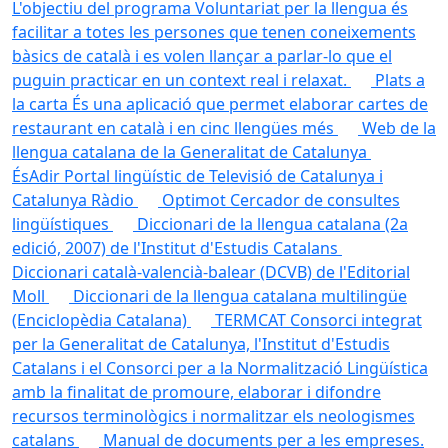
L'objectiu del programa Voluntariat per la llengua és
facilitar a totes les persones que tenen coneixements
bàsics de català i es volen llançar a parlar-lo que el
puguin practicar en un context real i relaxat.
Plats a
la carta
És una aplicació que permet elaborar cartes de
restaurant en català i en cinc llengües més
Web de la
llengua catalana de la Generalitat de Catalunya
ÉsAdir
Portal lingüístic de Televisió de Catalunya i
Catalunya Ràdio
Optimot
Cercador de consultes
lingüístiques
Diccionari de la llengua catalana (2a
edició, 2007) de l'Institut d'Estudis Catalans
Diccionari català-valencià-balear (DCVB) de l'Editorial
Moll
Diccionari de la llengua catalana multilingüe
(Enciclopèdia Catalana)
TERMCAT
Consorci integrat
per la Generalitat de Catalunya, l'Institut d'Estudis
Catalans i el Consorci per a la Normalització Lingüística
amb la finalitat de promoure, elaborar i difondre
recursos terminològics i normalitzar els neologismes
catalans
Manual de documents per a les empreses.