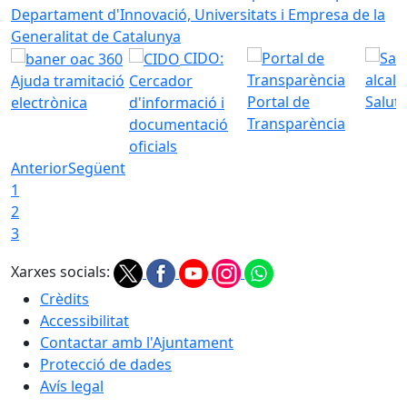
Departament d'Innovació, Universitats i Empresa de la
Generalitat de Catalunya
CIDO:
Ajuda tramitació
Cercador
Portal de
Saluta
electrònica
d'informació i
Transparència
documentació
oficials
Anterior
Següent
1
2
3
Xarxes socials:
Crèdits
Accessibilitat
Contactar amb l'Ajuntament
Protecció de dades
Avís legal