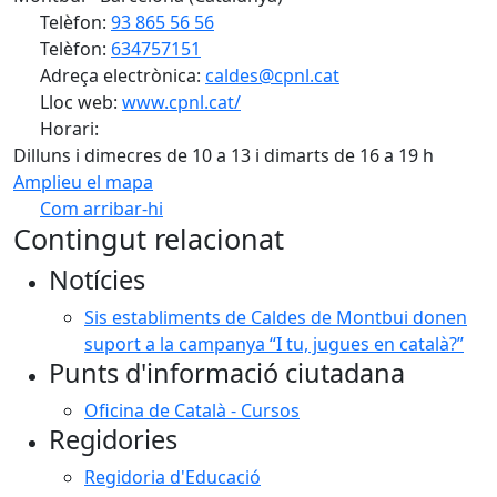
Telèfon:
93 865 56 56
Telèfon:
634757151
Adreça electrònica:
caldes@cpnl.cat
Lloc web:
www.cpnl.cat/
Horari:
Dilluns i dimecres de 10 a 13 i dimarts de 16 a 19 h
Amplieu el mapa
Com arribar-hi
Leaflet
| ©
OpenStreetMap
contributors
Contingut relacionat
+
Notícies
−
Sis establiments de Caldes de Montbui donen
suport a la campanya “I tu, jugues en català?”
Punts d'informació ciutadana
Oficina de Català - Cursos
Regidories
Regidoria d'Educació