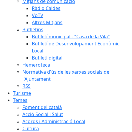
Mitjans de comunicació
Ràdio Caldes
VoTV
Altres Mitjans
Butlletins
Butlletí municipal - "Casa de la Vila"
Butlletí de Desenvolupament Econòmic
Local
Butlletí digital
Hemeroteca
Normativa d'ús de les xarxes socials de
l'Ajuntament
RSS
Turisme
Temes
Foment del català
Acció Social i Salut
Acords i Administració Local
Cultura