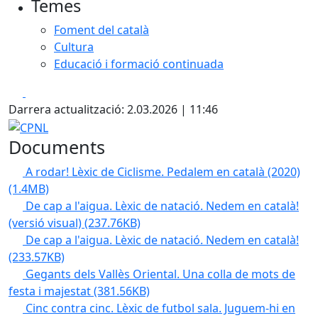
Temes
Foment del català
Cultura
Educació i formació continuada
Facebook
X
Darrera actualització: 2.03.2026 | 11:46
CPNL
Documents
A rodar! Lèxic de Ciclisme. Pedalem en català (2020)
(1.4MB)
De cap a l'aigua. Lèxic de natació. Nedem en català!
(versió visual)
(237.76KB)
De cap a l'aigua. Lèxic de natació. Nedem en català!
(233.57KB)
Gegants dels Vallès Oriental. Una colla de mots de
festa i majestat
(381.56KB)
Cinc contra cinc. Lèxic de futbol sala. Juguem-hi en