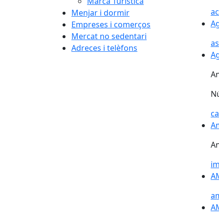
Marca Turística
ac
Menjar i dormir
Ag
Ag
Empreses i comerços
Mercat no sedentari
a
Adreces i telèfons
Ag
An
N
c
Am
An
i
AM
AM
a
AM