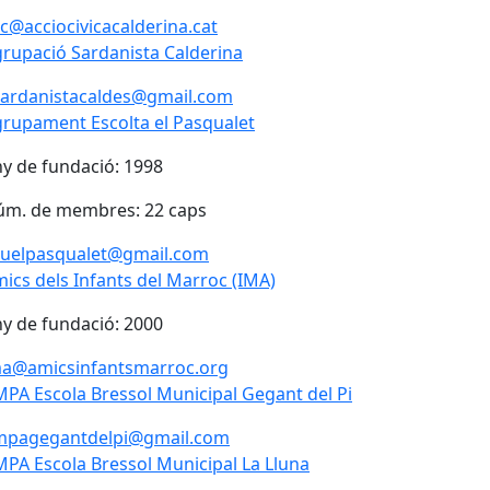
c@acciocivicacalderina.cat
rupació Sardanista Calderina
rupació Sardanista Calderina
sardanistacaldes@gmail.com
rupament Escolta el Pasqualet
y de fundació: 1998
úm. de membres: 22 caps
auelpasqualet@gmail.com
ics dels Infants del Marroc (IMA)
y de fundació: 2000
ma@amicsinfantsmarroc.org
PA Escola Bressol Municipal Gegant del Pi
PA Escola Bressol Municipal Gegant del Pi
mpagegantdelpi@gmail.com
PA Escola Bressol Municipal La Lluna