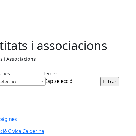
titats i associacions
ts i Associacions
ories
Temes
elecció
pàgines
ció Cívica Calderina
ció Cívica Calderina