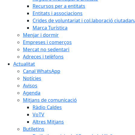
Recursos per a entitats
Entitats i associacions
Crides de voluntariat i col.laboració ciutadan
Marca Turística
Menjar i dormir
Empreses i comerços
Mercat no sedentari
Adreces i telèfons
Actualitat
Canal WhatsApp
Notícies
Avisos
Agenda
Mitjans de comunicació
Ràdio Caldes
VoTV
Altres Mitjans
Butlletins