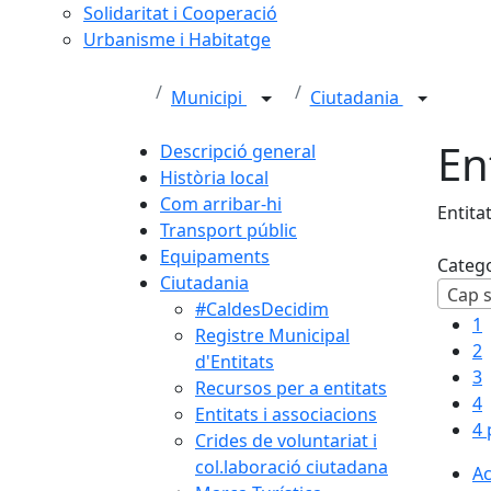
Solidaritat i Cooperació
Urbanisme i Habitatge
Municipi
Ciutadania
En
Descripció general
Història local
Com arribar-hi
Entita
Transport públic
Equipaments
Categ
Ciutadania
Cap s
#CaldesDecidim
1
Registre Municipal
2
d'Entitats
3
Recursos per a entitats
4
Entitats i associacions
4 
Crides de voluntariat i
col.laboració ciutadana
Ac
Ac