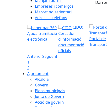
+
Menjar i dormir
Darrer
Empreses i comerços
−
Mercat no sedentari
Adreces i telèfons
CIDO:
Ajuda tramitació
Cercador
Portal de
electrònica
d'informació i
Transpar
documentació
oficials
Anterior
Següent
1
2
Ajuntament
Alcaldia
Govern
Plens municipals
Junta de Govern
Acció de govern