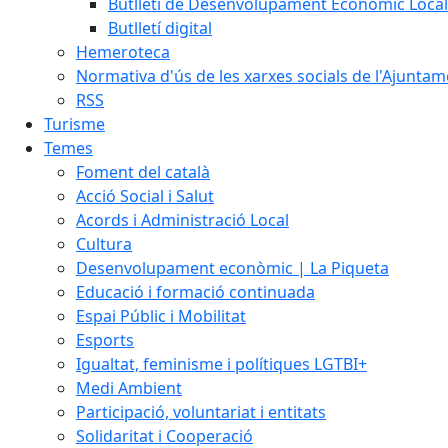
Butlletí de Desenvolupament Econòmic Local
Butlletí digital
Hemeroteca
Normativa d'ús de les xarxes socials de l'Ajunta
RSS
Turisme
Temes
Foment del català
Acció Social i Salut
Acords i Administració Local
Cultura
Desenvolupament econòmic | La Piqueta
Educació i formació continuada
Espai Públic i Mobilitat
Esports
Igualtat, feminisme i polítiques LGTBI+
Medi Ambient
Participació, voluntariat i entitats
Solidaritat i Cooperació