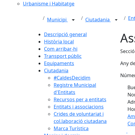
Urbanisme i Habitatge
Ent
Municipi
Ciutadania
As
Descripció general
Història local
Com arribar-hi
Secci
Transport públic
Equipaments
Any de
Ciutadania
Númer
#CaldesDecidim
Registre Municipal
Bue
d'Entitats
Nom
Recursos per a entitats
Adr
Entitats i associacions
Hor
Crides de voluntariat i
Am
col.laboració ciutadana
Com
Marca Turística
Fa