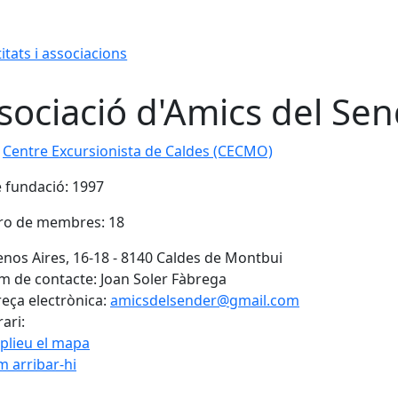
itats i associacions
sociació d'Amics del Se
ó
Centre Excursionista de Caldes (CECMO)
 fundació: 1997
o de membres: 18
nos Aires, 16-18 - 8140 Caldes de Montbui
 de contacte: Joan Soler Fàbrega
eça electrònica:
amicsdelsender@gmail.com
ari:
plieu el mapa
 arribar-hi
cebook
X