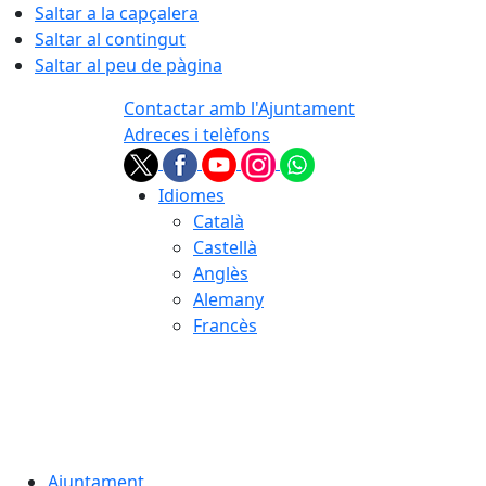
Saltar a la capçalera
Saltar al contingut
Saltar al peu de pàgina
Contactar amb l'Ajuntament
Adreces i telèfons
Idiomes
Català
Castellà
Anglès
Alemany
Francès
09.08.2026 | 10:30
Ajuntament