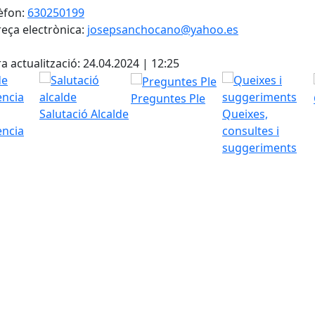
èfon:
630250199
eça electrònica:
josepsanchocano@yahoo.es
cebook
X
a actualització: 24.04.2024 | 12:25
Preguntes Ple
Salutació Alcalde
Queixes,
ència
consultes i
suggeriments