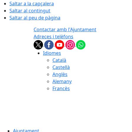
Saltar a la capçalera
Saltar al contingut
Saltar al peu de pàgina
Contactar amb l'Ajuntament
Adreces i telèfons
Idiomes
Català
Castellà
Anglès
Alemany
Francès
08.08.2026 | 00:13
Ajuntament