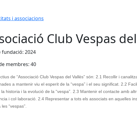
itats i associacions
sociació Club Vespas del
 fundació: 2024
de membres: 40
ctius de “Associació Club Vespas del Vallès” són: 2.1 Recollir i canalitza
des a mantenir viu el esperit de la “vespa” i el seu significat. 2.2 Facil
 la historia i la evolució de la “vespa”. 2.3 Mantenir el contacte amb alt
ncia i col·laboració. 2.4 Representar a tots els associats en aquelles i
 a les “vespas”.