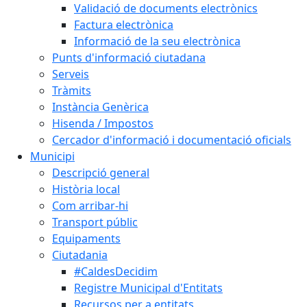
Validació de documents electrònics
Factura electrònica
Informació de la seu electrònica
Punts d'informació ciutadana
Serveis
Tràmits
Instància Genèrica
Hisenda / Impostos
Cercador d'informació i documentació oficials
Municipi
Descripció general
Història local
Com arribar-hi
Transport públic
Equipaments
Ciutadania
#CaldesDecidim
Registre Municipal d'Entitats
Recursos per a entitats