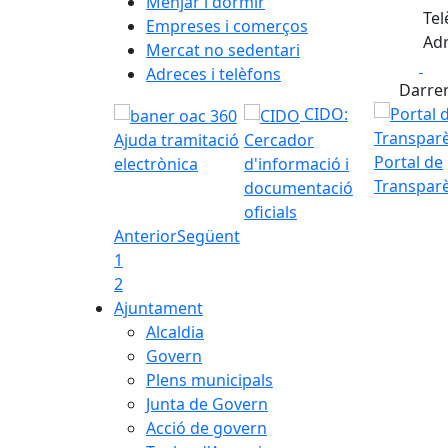
Menjar i dormir
Tel
Empreses i comerços
Adr
Mercat no sedentari
Fa
Adreces i telèfons
Darrer
CIDO:
Ajuda tramitació
Cercador
Portal de
electrònica
d'informació i
Transpar
documentació
oficials
Anterior
Següent
1
2
Ajuntament
Alcaldia
Govern
Plens municipals
Junta de Govern
Acció de govern