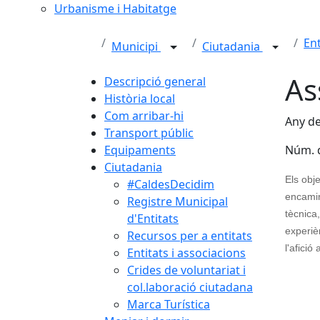
Urbanisme i Habitatge
Ent
Municipi
Ciutadania
As
Descripció general
Història local
Com arribar-hi
Any de
Transport públic
Equipaments
Núm. 
Ciutadania
Els obje
#CaldesDecidim
encamina
Registre Municipal
tècnica,
d'Entitats
experiè
Recursos per a entitats
l'afició
Entitats i associacions
Crides de voluntariat i
col.laboració ciutadana
Marca Turística