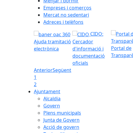
Menjar i dormir
Empreses i comerços
Mercat no sedentari
Adreces i telèfons
CIDO:
Ajuda tramitació
Cercador
Portal de
electrònica
d'informació i
Transpar
documentació
oficials
Anterior
Següent
1
2
Ajuntament
Alcaldia
Govern
Plens municipals
Junta de Govern
Acció de govern