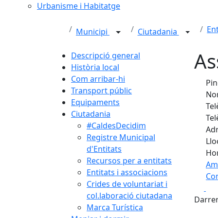
Urbanisme i Habitatge
Ent
Municipi
Ciutadania
As
Descripció general
Història local
Com arribar-hi
Pin
Transport públic
Nom
Equipaments
Tel
Ciutadania
Tel
#CaldesDecidim
Adr
Registre Municipal
Llo
d'Entitats
Hor
Recursos per a entitats
Am
Entitats i associacions
Com
Crides de voluntariat i
Fa
+
col.laboració ciutadana
Darrer
Marca Turística
−