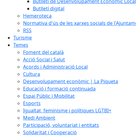
Butlletí de Desenvolupament Econòmic Local
Butlletí digital
Hemeroteca
Normativa d'ús de les xarxes socials de l'Ajunta
RSS
Turisme
Temes
Foment del català
Acció Social i Salut
Acords i Administració Local
Cultura
Desenvolupament econòmic | La Piqueta
Educació i formació continuada
Espai Públic i Mobilitat
Esports
Igualtat, feminisme i polítiques LGTBI+
Medi Ambient
Participació, voluntariat i entitats
Solidaritat i Cooperació