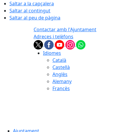
Saltar a la capçalera
Saltar al contingut
Saltar al peu de pàgina
Contactar amb l'Ajuntament
Adreces i telèfons
Idiomes
Català
Castellà
Anglès
Alemany
Francès
07.08.2026 | 07:29
Ajuntament