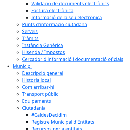
Validació de documents electrònics
Factura electrònica
Informació de la seu electrònica
Punts d'informació ciutadana
Serveis
Tràmits
Instància Genèrica
Hisenda / Impostos
Cercador d'informació i documentació oficials
Municipi
Descripció general
Història local
Com arribar-hi
Transport públic
Equipaments
Ciutadania
#CaldesDecidim
Registre Municipal d'Entitats
Recursos per a entitats