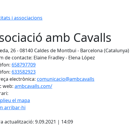
itats i associacions
sociació amb Cavalls
eda, 26 - 08140 Caldes de Montbui - Barcelona (Catalunya)
 de contacte: Elaine Fradley - Elena López
èfon:
658797709
èfon:
633582923
eça electrònica:
comunicacio@ambcavalls
c web:
ambcavalls.com/
ari:
plieu el mapa
 arribar-hi
cebook
X
a actualització: 9.09.2021 | 14:09