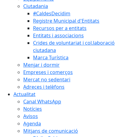
Ciutadania
#CaldesDecidim
Registre Municipal d'Entitats
Recursos per a entitats
Entitats i associacions
Crides de voluntariat i col.laboració
ciutadana
Marca Turística
Menjar i dormir
Empreses i comerços
Mercat no sedentari
Adreces i telèfons
Actualitat
Canal WhatsApp
Notícies
Avisos
Agenda
Mitjans de comunicació