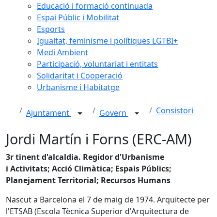
Educació i formació continuada
Espai Públic i Mobilitat
Esports
Igualtat, feminisme i polítiques LGTBI+
Medi Ambient
Participació, voluntariat i entitats
Solidaritat i Cooperació
Urbanisme i Habitatge
Consistori
Ajuntament
Govern
Jordi Martín i Forns (ERC-AM)
3r tinent d'alcaldia. Regidor d'Urbanisme
i Activitats; Acció Climàtica; Espais Públics;
Planejament Territorial; Recursos Humans
Nascut a Barcelona el 7 de maig de 1974. Arquitecte per
l'ETSAB (Escola Tècnica Superior d'Arquitectura de