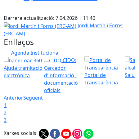
Facebook
X
Darrera actualització: 7.04.2026 | 11:40
Jordi Martín i Forns (ERC-AM)
Jordi Martín i Forns
(ERC-AM)
Enllaços
Agenda Institucional
CIDO:
Ajuda tramitació
Cercador
Portal de
Saluta
electrònica
d'informació i
Transparència
documentació
oficials
Anterior
Següent
1
2
3
Xarxes socials: