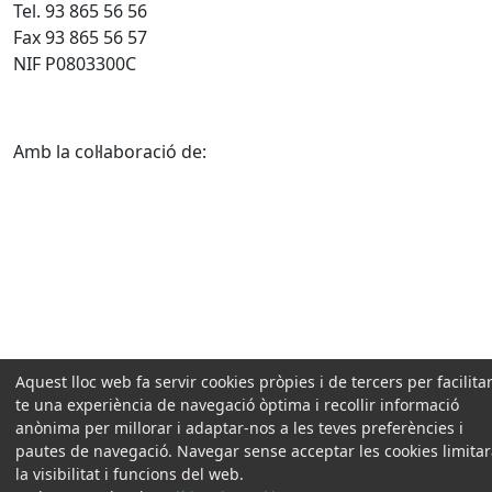
Tel. 93 865 56 56
Fax 93 865 56 57
NIF P0803300C
Amb la col·laboració de:
Aquest lloc web fa servir cookies pròpies i de tercers per facilitar
te una experiència de navegació òptima i recollir informació
anònima per millorar i adaptar-nos a les teves preferències i
pautes de navegació. Navegar sense acceptar les cookies limita
la visibilitat i funcions del web.