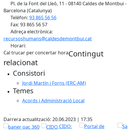
Pl. de la Font del Lleó, 11 - 08140 Caldes de Montbui -
Barcelona (Catalunya)
Telèfon:
93 865 56 56
Fax: 93 865 56 57
Adreça electrònica:
recursoshumans@caldesdemontbui.cat
Horari:
Contingut
Cal trucar per concertar hora
relacionat
Consistori
Jordi Martín i Forns (ERC-AM)
Temes
Acords i Administració Local
Facebook
X
Darrera actualització: 20.06.2023 | 17:35
CIDO: