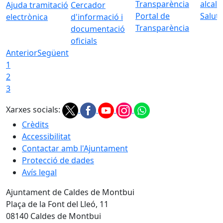
Ajuda tramitació
Cercador
Portal de
Saluta
electrònica
d'informació i
Transparència
documentació
oficials
Anterior
Següent
1
2
3
Xarxes socials:
Crèdits
Accessibilitat
Contactar amb l'Ajuntament
Protecció de dades
Avís legal
Ajuntament de Caldes de Montbui
Plaça de la Font del Lleó, 11
08140 Caldes de Montbui