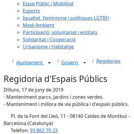
Espai Públic i Mobilitat
Esports
Igualtat, feminisme i polítiques LGTBI+
Medi Ambient
Participació, voluntariat i entitats
Solidaritat i Cooperació
Urbanisme i Habitatge
Regidories
Ajuntament
Govern
Regidoria d'Espais Públics
Dilluns, 17 de juny de 2019
- Manteniment parcs, jardins i zones verdes.
- Manteniment i millora de via pública i d'espais públics.
Pl. de la Font del Lleó, 11 - 08140 Caldes de Montbui -
Barcelona (Catalunya)
Telèfon:
93 862 70 23