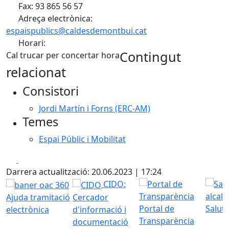
Fax: 93 865 56 57
Adreça electrònica:
espaispublics@caldesdemontbui.cat
Horari:
Contingut
Cal trucar per concertar hora
relacionat
Consistori
Jordi Martín i Forns (ERC-AM)
Temes
Espai Públic i Mobilitat
Facebook
X
Darrera actualització: 20.06.2023 | 17:24
CIDO:
Ajuda tramitació
Cercador
Portal de
Saluta
electrònica
d'informació i
Transparència
documentació